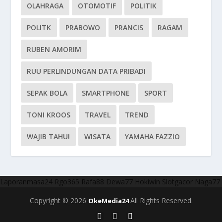
OLAHRAGA
OTOMOTIF
POLITIK
POLITK
PRABOWO
PRANCIS
RAGAM
RUBEN AMORIM
RUU PERLINDUNGAN DATA PRIBADI
SEPAK BOLA
SMARTPHONE
SPORT
TONI KROOS
TRAVEL
TREND
WAJIB TAHU!
WISATA
YAMAHA FAZZIO
Laporanmasa24
Rgo365
Rafa88
Dewa77
Hokiwin
Slotgacor
Naga77
Copyright © 2026
All Rights Reserved.
OkeMedia24