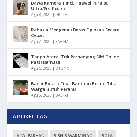
Bawa Kamera 1 Inci, Huawei Pura 80
Ultra/Pro Resmi
Agu 8, 2026
|
DIGITAL
Rahasia Mengenali Beras Oplosan Secara
Cepat
Agu 7, 2026
|
RAGAM
Tanpa Antre! Trik Perpanjang SIM Online
Pasti Berhasil
Agu 6, 2026
|
OTOMOTIF
Banjir Bidara Cina: Bantuan Belum Tiba,
Warga Butuh Perahu
Agu 5, 2026
|
DAERAH
ARTIKEL TAG
ALWI FARHAN
BISNIS WARMINDO
BOLA