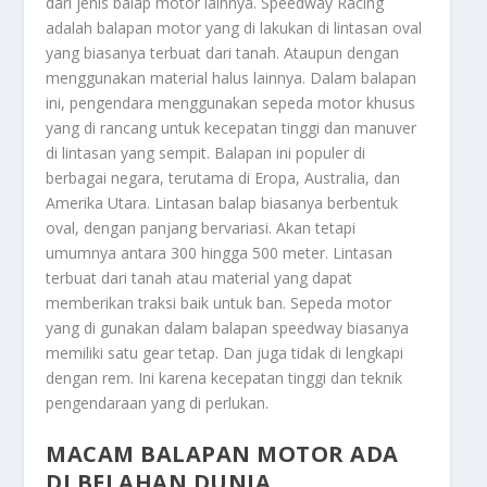
dari jenis balap motor lainnya. Speedway Racing
adalah balapan motor yang di lakukan di lintasan oval
yang biasanya terbuat dari tanah. Ataupun dengan
menggunakan material halus lainnya. Dalam balapan
ini, pengendara menggunakan sepeda motor khusus
yang di rancang untuk kecepatan tinggi dan manuver
di lintasan yang sempit. Balapan ini populer di
berbagai negara, terutama di Eropa, Australia, dan
Amerika Utara. Lintasan balap biasanya berbentuk
oval, dengan panjang bervariasi. Akan tetapi
umumnya antara 300 hingga 500 meter. Lintasan
terbuat dari tanah atau material yang dapat
memberikan traksi baik untuk ban. Sepeda motor
yang di gunakan dalam balapan speedway biasanya
memiliki satu gear tetap. Dan juga tidak di lengkapi
dengan rem. Ini karena kecepatan tinggi dan teknik
pengendaraan yang di perlukan.
MACAM BALAPAN MOTOR ADA
DI BELAHAN DUNIA