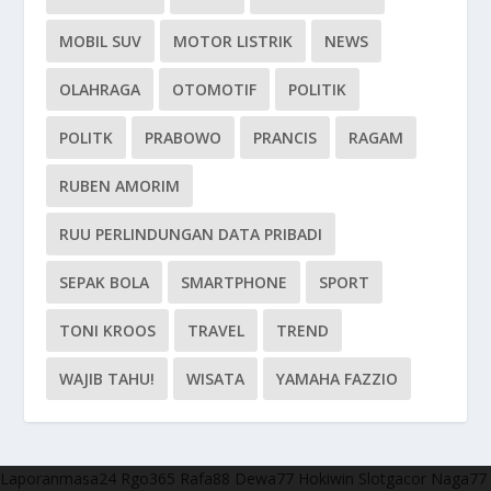
MOBIL SUV
MOTOR LISTRIK
NEWS
OLAHRAGA
OTOMOTIF
POLITIK
POLITK
PRABOWO
PRANCIS
RAGAM
RUBEN AMORIM
RUU PERLINDUNGAN DATA PRIBADI
SEPAK BOLA
SMARTPHONE
SPORT
TONI KROOS
TRAVEL
TREND
WAJIB TAHU!
WISATA
YAMAHA FAZZIO
Laporanmasa24
Rgo365
Rafa88
Dewa77
Hokiwin
Slotgacor
Naga77