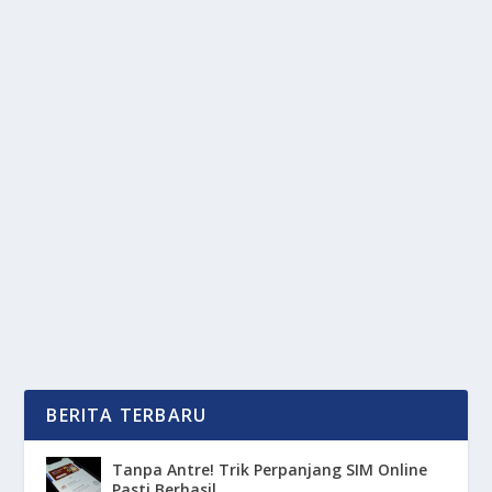
TECNO POVA 7: SMARTPHONE RP 1
JUTAAN DENGAN FITUR SULTAN!
oleh
OkeMedia 24
|
Jul 7, 2025
|
DIGITAL
,
NEWS
,
RAGAM
|
0
|
TECNO POVA 7 kini hadir menggebrak pasar
smartphone kelas menengah, ponsel ini
menawarkan...
BACA SELENGKAPNYA
BERITA TERBARU
Tanpa Antre! Trik Perpanjang SIM Online
Pasti Berhasil