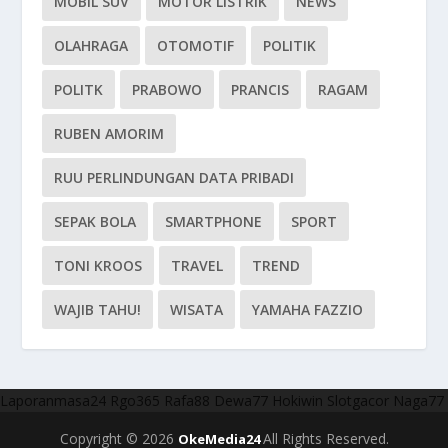
MOBIL SUV
MOTOR LISTRIK
NEWS
OLAHRAGA
OTOMOTIF
POLITIK
POLITK
PRABOWO
PRANCIS
RAGAM
RUBEN AMORIM
RUU PERLINDUNGAN DATA PRIBADI
SEPAK BOLA
SMARTPHONE
SPORT
TONI KROOS
TRAVEL
TREND
WAJIB TAHU!
WISATA
YAMAHA FAZZIO
Laporanmasa24
Rgo365
Rafa88
Dewa77
Hokiwin
Slotgacor
Naga77
Copyright © 2026
All Rights Reserved.
OkeMedia24