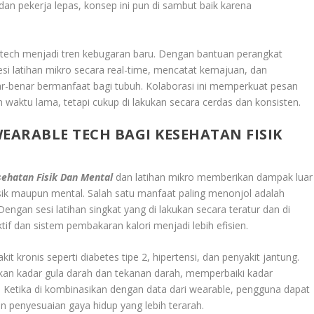
an pekerja lepas, konsep ini pun di sambut baik karena
 tech menjadi tren kebugaran baru. Dengan bantuan perangkat
si latihan mikro secara real-time, mencatat kemajuan, dan
ar-benar bermanfaat bagi tubuh. Kolaborasi ini memperkuat pesan
aktu lama, tetapi cukup di lakukan secara cerdas dan konsisten.
ARABLE TECH BAGI KESEHATAN FISIK
ehatan Fisik Dan Mental
dan latihan mikro memberikan dampak luar
isik maupun mental. Salah satu manfaat paling menonjol adalah
ngan sesi latihan singkat yang di lakukan secara teratur dan di
f dan sistem pembakaran kalori menjadi lebih efisien.
 kronis seperti diabetes tipe 2, hipertensi, dan penyakit jantung.
unkan kadar gula darah dan tekanan darah, memperbaiki kadar
in. Ketika di kombinasikan dengan data dari wearable, pengguna dapat
penyesuaian gaya hidup yang lebih terarah.