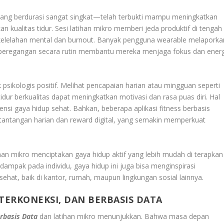
n yang berdurasi sangat singkat—telah terbukti mampu meningkatkan
kualitas tidur. Sesi latihan mikro memberi jeda produktif di tengah
 kelelahan mental dan burnout. Banyak pengguna wearable melaporka
n peregangan secara rutin membantu mereka menjaga fokus dan energ
 psikologis positif. Melihat pencapaian harian atau mingguan seperti
tidur berkualitas dapat meningkatkan motivasi dan rasa puas diri. Hal
ensi gaya hidup sehat. Bahkan, beberapa aplikasi fitness berbasis
 tantangan harian dan reward digital, yang semakin memperkuat
han mikro menciptakan gaya hidup aktif yang lebih mudah di terapkan
rdampak pada individu, gaya hidup ini juga bisa menginspirasi
hat, baik di kantor, rumah, maupun lingkungan sosial lainnya.
 TERKONEKSI, DAN BERBASIS DATA
erbasis Data
dan latihan mikro menunjukkan. Bahwa masa depan