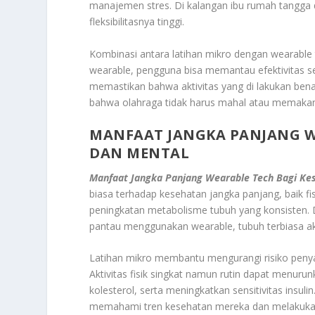
manajemen stres. Di kalangan ibu rumah tangga d
fleksibilitasnya tinggi.
Kombinasi antara latihan mikro dengan wearable
wearable, pengguna bisa memantau efektivitas se
memastikan bahwa aktivitas yang di lakukan ben
bahwa olahraga tidak harus mahal atau memakan w
MANFAAT JANGKA PANJANG WE
DAN MENTAL
Manfaat Jangka Panjang Wearable Tech Bagi Kes
biasa terhadap kesehatan jangka panjang, baik f
peningkatan metabolisme tubuh yang konsisten. De
pantau menggunakan wearable, tubuh terbiasa akti
Latihan mikro membantu mengurangi risiko penyakit
Aktivitas fisik singkat namun rutin dapat menur
kolesterol, serta meningkatkan sensitivitas insul
memahami tren kesehatan mereka dan melakukan 