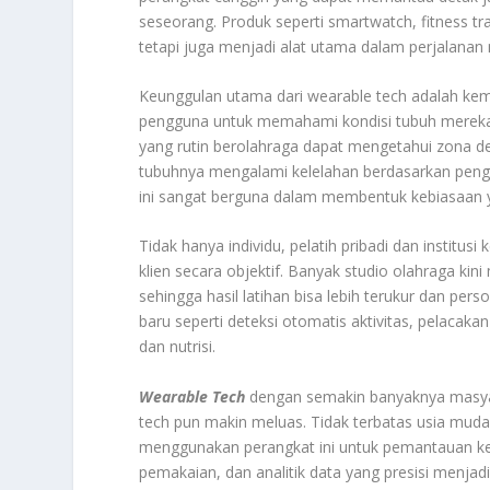
seseorang. Produk seperti smartwatch, fitness trac
tetapi juga menjadi alat utama dalam perjalanan
Keunggulan utama dari wearable tech adalah ke
pengguna untuk memahami kondisi tubuh mereka s
yang rutin berolahraga dapat mengetahui zona det
tubuhnya mengalami kelelahan berdasarkan penghi
ini sangat berguna dalam membentuk kebiasaan y
Tidak hanya individu, pelatih pribadi dan insti
klien secara objektif. Banyak studio olahraga kin
sehingga hasil latihan bisa lebih terukur dan pers
baru seperti deteksi otomatis aktivitas, pelacakan
dan nutrisi.
Wearable Tech
dengan semakin banyaknya masya
tech pun makin meluas. Tidak terbatas usia muda, 
menggunakan perangkat ini untuk pemantauan kes
pemakaian, dan analitik data yang presisi menjad