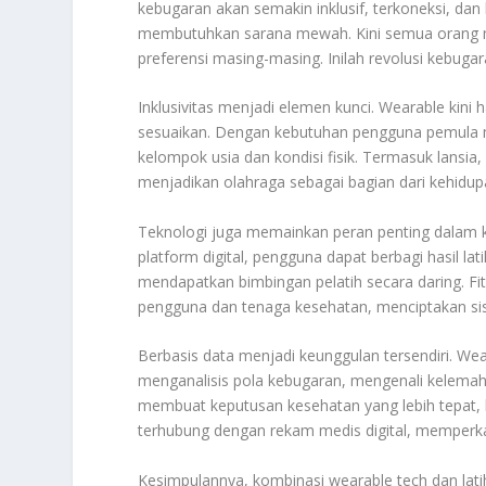
kebugaran akan semakin inklusif, terkoneksi, dan 
membutuhkan sarana mewah. Kini semua orang me
preferensi masing-masing. Inilah revolusi kebuga
Inklusivitas menjadi elemen kunci. Wearable kini 
sesuaikan. Dengan kebutuhan pengguna pemula ma
kelompok usia dan kondisi fisik. Termasuk lansia
menjadikan olahraga sebagai bagian dari kehidu
Teknologi juga memainkan peran penting dalam k
platform digital, pengguna dapat berbagi hasil l
mendapatkan bimbingan pelatih secara daring. F
pengguna dan tenaga kesehatan, menciptakan si
Berbasis data menjadi keunggulan tersendiri. We
menganalisis pola kebugaran, mengenali kelemaha
membuat keputusan kesehatan yang lebih tepat, b
terhubung dengan rekam medis digital, memperka
Kesimpulannya, kombinasi wearable tech dan lat