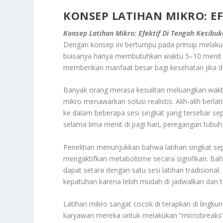
KONSEP LATIHAN MIKRO: EF
Konsep Latihan Mikro: Efektif Di Tengah Kesibu
Dengan konsep ini bertumpu pada prinsip melakukan
biasanya hanya membutuhkan waktu 5–10 menit pe
memberikan manfaat besar bagi kesehatan jika di
Banyak orang merasa kesulitan meluangkan waktu s
mikro menawarkan solusi realistis. Alih-alih berl
ke dalam beberapa sesi singkat yang tersebar se
selama lima menit di pagi hari, peregangan tubuh
Penelitian menunjukkan bahwa latihan singkat se
mengaktifkan metabolisme secara signifikan. Bahk
dapat setara dengan satu sesi latihan tradisional.
kepatuhan karena lebih mudah di jadwalkan dan 
Latihan mikro sangat cocok di terapkan di ling
karyawan mereka untuk melakukan “microbreaks” d