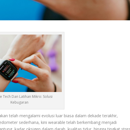
 Tech Dan Latihan Mikro: Solusi
Kebugaran
kan telah mengalami evolusi luar biasa dalam dekade terakhir,
edometer sederhana, kini wearable telah berkembang menjadi
ung, kadar oksigen dalam darah, kualitas tidur, hingga tingkat stre