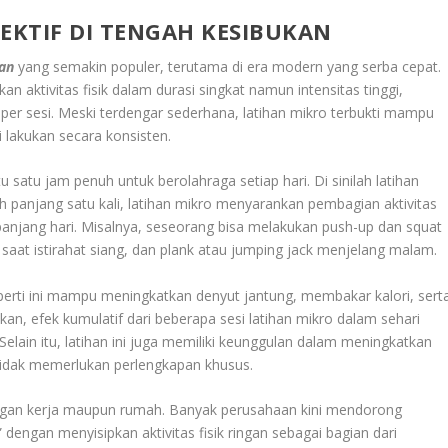
EKTIF DI TENGAH KESIBUKAN
kan
yang semakin populer, terutama di era modern yang serba cepat.
 aktivitas fisik dalam durasi singkat namun intensitas tinggi,
r sesi. Meski terdengar sederhana, latihan mikro terbukti mampu
 lakukan secara konsisten.
atu jam penuh untuk berolahraga setiap hari. Di sinilah latihan
atih panjang satu kali, latihan mikro menyarankan pembagian aktivitas
panjang hari. Misalnya, seseorang bisa melakukan push-up dan squat
 saat istirahat siang, dan plank atau jumping jack menjelang malam.
perti ini mampu meningkatkan denyut jantung, membakar kalori, sert
an, efek kumulatif dari beberapa sesi latihan mikro dalam sehari
 Selain itu, latihan ini juga memiliki keunggulan dalam meningkatkan
tidak memerlukan perlengkapan khusus.
kungan kerja maupun rumah. Banyak perusahaan kini mendorong
engan menyisipkan aktivitas fisik ringan sebagai bagian dari