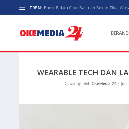
TREN:
Banjir Bidara Cina: Bantuan Belum Tiba, Warg
BERAND
WEARABLE TECH DAN LA
Diposting oleh
OkeMedia 24
|
Jun 