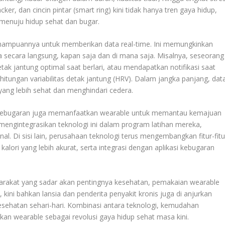
ker, dan cincin pintar (smart ring) kini tidak hanya tren gaya hidup,
 menuju hidup sehat dan bugar.
mampuannya untuk memberikan data real-time. Ini memungkinkan
ecara langsung, kapan saja dan di mana saja. Misalnya, seseorang
ak jantung optimal saat berlari, atau mendapatkan notifikasi saat
tungan variabilitas detak jantung (HRV). Dalam jangka panjang, dat
ang lebih sehat dan menghindari cedera.
tusi kebugaran juga memanfaatkan wearable untuk memantau kemajuan
i mengintegrasikan teknologi ini dalam program latihan mereka,
onal. Di sisi lain, perusahaan teknologi terus mengembangkan fitur-fitu
 kalori yang lebih akurat, serta integrasi dengan aplikasi kebugaran
rakat yang sadar akan pentingnya kesehatan, pemakaian wearable
kini bahkan lansia dan penderita penyakit kronis juga di anjurkan
ehatan sehari-hari. Kombinasi antara teknologi, kemudahan
ikan wearable sebagai revolusi gaya hidup sehat masa kini.