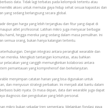
berbasis data. Tidak lagi terbatas pada kelompok tertentu atau
miliki akses untuk memulai gaya hidup sehat sesuai kapasitas dan
ran yang sedang berlangsung secara global.
hadir dengan harga yang lebih terjangkau dan fitur yang dapat di
upun atlet profesional. Latihan mikro juga menyasar berbagai
, ibu hamil, hingga mereka yang sedang dalam masa pemulihan. Ini
pan semua orang, bukan hanya kalangan tertentu.
eterhubungan. Dengan integrasi antara perangkat wearable dan
atihan mereka. Mengikuti tantangan komunitas, atau bahkan
itur pelacakan yang canggih memungkinkan kolaborasi antara
stem pemantauan yang komprehensif dan berkelanjutan.
arable menyimpan catatan harian yang bisa digunakan untuk
n, dan menyusun strategi perbaikan. Ini menjadi alat bantu dalam
erbasis bukti nyata. Di masa depan, data dari wearable juga dapat
ya diagnosis dan pengobatan yang lebih personal.
ihan mikro bukan sekadar tren sementara. Melainkan fondasi gaya