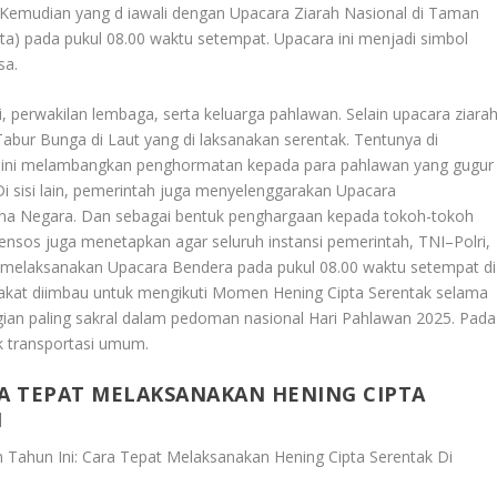
. Kemudian yang d iawali dengan Upacara Ziarah Nasional di Taman
a) pada pukul 08.00 waktu setempat. Upacara ini menjadi simbol
sa.
ri, perwakilan lembaga, serta keluarga pahlawan. Selain upacara ziarah
ur Bunga di Laut yang di laksanakan serentak. Tentunya di
an ini melambangkan penghormatan kepada para pahlawan yang gugur
i sisi lain, pemerintah juga menyelenggarakan Upacara
ana Negara. Dan sebagai bentuk penghargaan kepada tokoh-tokoh
nsos juga menetapkan agar seluruh instansi pemerintah, TNI–Polri,
 melaksanakan Upacara Bendera pada pukul 08.00 waktu setempat di
rakat diimbau untuk mengikuti Momen Hening Cipta Serentak selama
agian paling sakral dalam pedoman nasional Hari Pahlawan 2025. Pada
uk transportasi umum.
RA TEPAT MELAKSANAKAN HENING CIPTA
H
 Tahun Ini: Cara Tepat Melaksanakan Hening Cipta Serentak Di