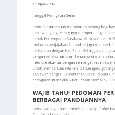
kompas.com.
Tanggal Peringatan Senin
Tentu hal ini sebuah momentum penting bagi ba
pahlawan yang telah gugur memperjuangkan kemerd
heroik Pertempuran Surabaya 10 November 1945.
melawan penjajahan. Kemudian juga mempertaha
bertepatan dengan hari Senin. Sehingga peringat
dengan refleksi nasional. Tentunya di mana selur
memulai aktivitas dengan semangat kepahlawanan
untuk memperkuat nilai-nilai perjuangan, goton
pahlawan bangsa. Kementerian Sosial Republik
peringatan ini melalui Surat Edaran Nomor S-81
WAJIB TAHU! PEDOMAN PE
BERBAGAI PANDUANNYA
Kemudian juga masih membahas
Wajib Tahu! P
Dan fakta lainnya adalah: