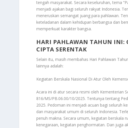
tengah masyarakat. Secara keseluruhan, tema “P
menjadi ajakan bagi seluruh rakyat Indonesia. Te
meneruskan semangat juang para pahlawan. Tentu
keteladanan dalam kehidupan berbangsa dan be
memperkuat karakter bangsa.
HARI PAHLAWAN TAHUN INI:
CIPTA SERENTAK
Selain itu, masih membahas
Hari Pahlawan Tahun
lainnya adalah:
Kegiatan Berskala Nasional Di Atur Oleh Kemens
Acara ini di atur secara resmi oleh Kementerian 
816/MS/PB.06.00/10/2025. Tentunya tentang Pe
2025. Pedoman ini menjadi acuan bagi seluruh ke
dan masyarakat umum di seluruh Indonesia. Terleb
penuh makna. Secara umum, kegiatan berskala n
kenegaraan, kegiatan penghormatan. Dan juga ak