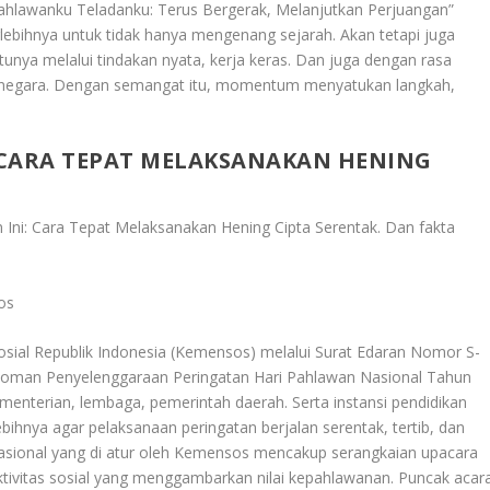
ahlawanku Teladanku: Terus Bergerak, Melanjutkan Perjuangan”
rlebihnya untuk tidak hanya mengenang sejarah. Akan tetapi juga
nya melalui tindakan nyata, kerja keras. Dan juga dengan rasa
rnegara. Dengan semangat itu, momentum menyatukan langkah,
 CARA TEPAT MELAKSANAKAN HENING
 Ini: Cara Tepat Melaksanakan Hening Cipta Serentak
. Dan fakta
os
Sosial Republik Indonesia (Kemensos) melalui Surat Edaran Nomor S-
doman Penyelenggaraan Peringatan Hari Pahlawan Nasional Tahun
menterian, lembaga, pemerintah daerah. Serta instansi pendidikan
ihnya agar pelaksanaan peringatan berjalan serentak, tertib, dan
asional yang di atur oleh Kemensos mencakup serangkaian upacara
tivitas sosial yang menggambarkan nilai kepahlawanan. Puncak acar