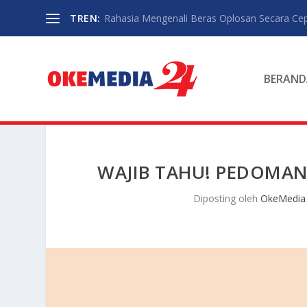
TREN:
Rahasia Mengenali Beras Oplosan Secara Ce
BERAND
WAJIB TAHU! PEDOMAN
Diposting oleh
OkeMedia