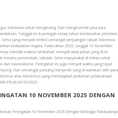
ngsa Indonesia untuk mengenang. Dan menghormati jasa para
ekaan. Tanggal ini di peringati setiap tahun berdasarkan peristiwa
 Serta yang menjadi simbol semangat perjuangan rakyat Indonesia
nkan kedaulatan negara. Pada tahun 2025, tanggal 10 November
annya memiliki makna tambahan: menjadi awal pekan yang di isi
uh instansi pemerintah, sekolah. Serta masyarakat di imbau untuk
 dan nasionalisme. Peringatan ini juga menjadi waktu yang tepat
g royong. Dan semangat pantang menyerah yang di wariskan oleh par
 Indonesia atau Kemensos yang menetapkan pedoman pelaksanaan
6/MS/PB.06.00/10/2025.
RINGATAN 10 NOVEMBER 2025 DENGAN
edoman Peringatan 10 November 2025 Dengan Berbagai Panduannya