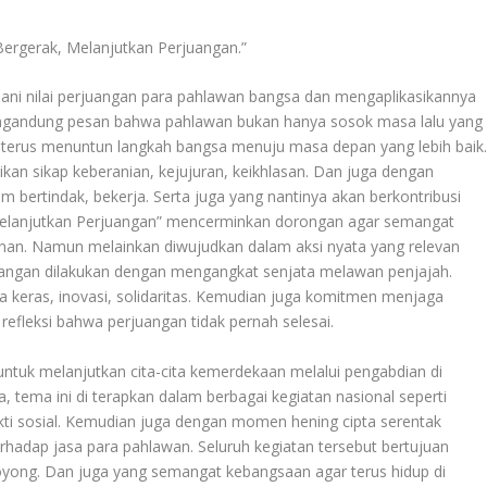
Bergerak, Melanjutkan Perjuangan.”
ni nilai perjuangan para pahlawan bangsa dan mengaplikasikannya
mengandung pesan bahwa pahlawan bukan hanya sosok masa lalu yang
ng terus menuntun langkah bangsa menuju masa depan yang lebih baik
ikan sikap keberanian, kejujuran, keikhlasan. Dan juga dengan
 bertindak, bekerja. Serta juga yang nantinya akan berkontribusi
Melanjutkan Perjuangan” mencerminkan dorongan agar semangat
nan. Namun melainkan diwujudkan dalam aksi nyata yang relevan
uangan dilakukan dengan mengangkat senjata melawan penjajah.
ja keras, inovasi, solidaritas. Kemudian juga komitmen menjaga
refleksi bahwa perjuangan tidak pernah selesai.
untuk melanjutkan cita-cita kemerdekaan melalui pengabdian di
tema ini di terapkan dalam berbagai kegiatan nasional seperti
ti sosial. Kemudian juga dengan momen hening cipta serentak
hadap jasa para pahlawan. Seluruh kegiatan tersebut bertujuan
oyong. Dan juga yang semangat kebangsaan agar terus hidup di