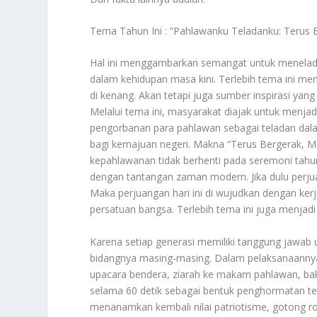
Tema Tahun Ini : “Pahlawanku Teladanku: Terus 
Hal ini menggambarkan semangat untuk menelada
dalam kehidupan masa kini. Terlebih tema ini 
di kenang. Akan tetapi juga sumber inspirasi ya
Melalui tema ini, masyarakat diajak untuk menjad
pengorbanan para pahlawan sebagai teladan dalam
bagi kemajuan negeri. Makna “Terus Bergerak, 
kepahlawanan tidak berhenti pada seremoni tahu
dengan tantangan zaman modern. Jika dulu perj
Maka perjuangan hari ini di wujudkan dengan ker
persatuan bangsa. Terlebih tema ini juga menjadi 
Karena setiap generasi memiliki tanggung jawab 
bidangnya masing-masing. Dalam pelaksanaannya, 
upacara bendera, ziarah ke makam pahlawan, bak
selama 60 detik sebagai bentuk penghormatan ter
menanamkan kembali nilai patriotisme, gotong r