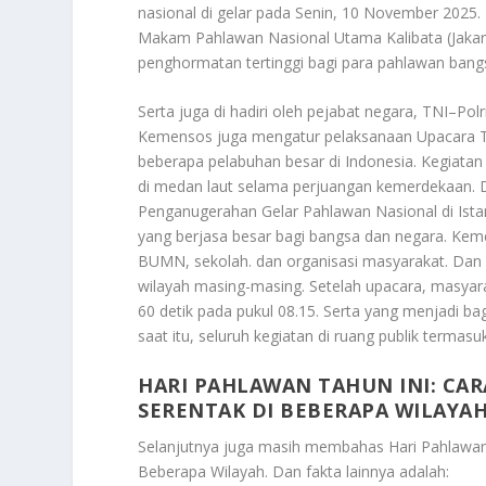
nasional di gelar pada Senin, 10 November 2025
Makam Pahlawan Nasional Utama Kalibata (Jakart
penghormatan tertinggi bagi para pahlawan bang
Serta juga di hadiri oleh pejabat negara, TNI–Pol
Kemensos juga mengatur pelaksanaan Upacara Tab
beberapa pelabuhan besar di Indonesia. Kegiat
di medan laut selama perjuangan kemerdekaan. D
Penganugerahan Gelar Pahlawan Nasional di Ist
yang berjasa besar bagi bangsa dan negara. Keme
BUMN, sekolah. dan organisasi masyarakat. Dan
wilayah masing-masing. Setelah upacara, masya
60 detik pada pukul 08.15. Serta yang menjadi b
saat itu, seluruh kegiatan di ruang publik termas
HARI PAHLAWAN TAHUN INI: CA
SERENTAK DI BEBERAPA WILAYA
Selanjutnya juga masih membahas
Hari Pahlawan
Beberapa Wilayah
. Dan fakta lainnya adalah: