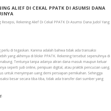
ING ALIEF DI CEKAL PPATK DI ASUMSI DANA
RINYA
 Resepsi, Rekening Alief Di Cekal PPATK Di Asumsi Dana Judol Yang
:
g perlu di tegaskan. Karena adalah bahwa tidak ada transaksi
ebih yang akhirnya di blokir PPATK. Rekening tersebut sepenuhnya di
nabung. Tentunya tanpa adanya aliran dana masuk maupun keluar
a seperti judi online, penipuan digital, atau praktik pencucian uang.
sus untuk menyimpan uang demi persiapan pernikahan. Sehingga
saksi besar secara tiba-tiba, tidak ada transfer dari sumber yang
ng
.