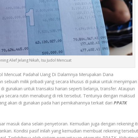
ning Alief Jelang Nikah, Isu Judol Mencuat
Judol Mencuat Padahal Uang Di Dalamnya Merupakan Dana
n sebuah milik pribadi yang secara khusus di pakai untuk menyimpan
 di gunakan untuk transaksi harian seperti belanja, transfer. Ataupun
nya secara rutin menabung di rek tersebut. Tentunya dengan maksud
ng akan di gunakan pada hari pernikahannya terkait dari
PPATK
keluar masuk dana selain penyetoran. Kemudian juga dengan rekening it
bankan. Kondisi pasif inilah yang kemudian membuat rekening tersebu
egal. Terlebihnya oleh sistem pemantauan otomatis PPATK. Akibatnya