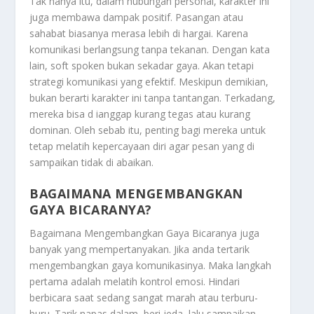
Tak hanya itu, dalam hubungan personal, karakter ini
juga membawa dampak positif. Pasangan atau
sahabat biasanya merasa lebih di hargai. Karena
komunikasi berlangsung tanpa tekanan. Dengan kata
lain, soft spoken bukan sekadar gaya. Akan tetapi
strategi komunikasi yang efektif. Meskipun demikian,
bukan berarti karakter ini tanpa tantangan. Terkadang,
mereka bisa d ianggap kurang tegas atau kurang
dominan. Oleh sebab itu, penting bagi mereka untuk
tetap melatih kepercayaan diri agar pesan yang di
sampaikan tidak di abaikan.
BAGAIMANA MENGEMBANGKAN
GAYA BICARANYA?
Bagaimana Mengembangkan Gaya Bicaranya
juga
banyak yang mempertanyakan. Jika anda tertarik
mengembangkan gaya komunikasinya. Maka langkah
pertama adalah melatih kontrol emosi. Hindari
berbicara saat sedang sangat marah atau terburu-
buru. Tarik napas dalam, beri jeda, lalu sampaikan