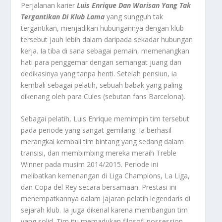
Perjalanan karier
Luis Enrique Dan Warisan Yang Tak
Tergantikan Di Klub Lama
yang sungguh tak
tergantikan, menjadikan hubungannya dengan klub
tersebut jauh lebih dalam daripada sekadar hubungan
kerja. Ia tiba di sana sebagai pemain, memenangkan
hati para penggemar dengan semangat juang dan
dedikasinya yang tanpa henti. Setelah pensiun, ia
kembali sebagai pelatih, sebuah babak yang paling
dikenang oleh para
Cules
(sebutan
fans
Barcelona).
Sebagai pelatih, Luis Enrique memimpin tim tersebut
pada periode yang sangat gemilang. Ia berhasil
merangkai kembali tim bintang yang sedang dalam
transisi, dan membimbing mereka meraih Treble
Winner pada musim 2014/2015. Periode ini
melibatkan kemenangan di Liga Champions, La Liga,
dan Copa del Rey secara bersamaan. Prestasi ini
menempatkannya dalam jajaran pelatih legendaris di
sejarah klub. Ia juga dikenal karena membangun tim
yang solid. Tim itu memadukan filosofi
possession