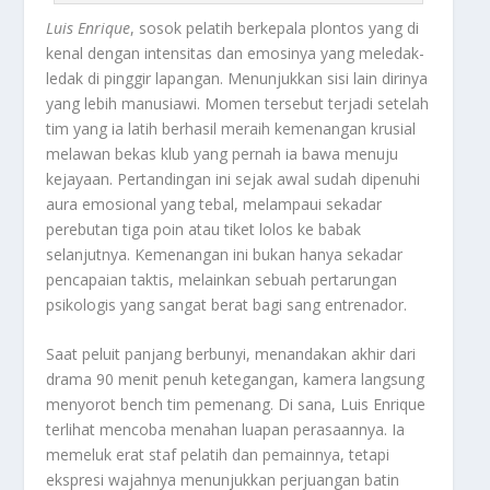
Luis Enrique
, sosok pelatih berkepala plontos yang di
kenal dengan intensitas dan emosinya yang meledak-
ledak di pinggir lapangan. Menunjukkan sisi lain dirinya
yang lebih manusiawi. Momen tersebut terjadi setelah
tim yang ia latih berhasil meraih kemenangan krusial
melawan bekas klub yang pernah ia bawa menuju
kejayaan. Pertandingan ini sejak awal sudah dipenuhi
aura emosional yang tebal, melampaui sekadar
perebutan tiga poin atau tiket lolos ke babak
selanjutnya. Kemenangan ini bukan hanya sekadar
pencapaian taktis, melainkan sebuah pertarungan
psikologis yang sangat berat bagi sang
entrenador
.
Saat peluit panjang berbunyi, menandakan akhir dari
drama 90 menit penuh ketegangan, kamera langsung
menyorot
bench
tim pemenang. Di sana,
Luis Enrique
terlihat mencoba menahan luapan perasaannya. Ia
memeluk erat staf pelatih dan pemainnya, tetapi
ekspresi wajahnya menunjukkan perjuangan batin