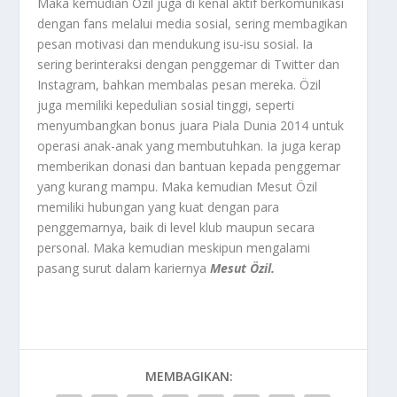
Maka kemudian Özil juga di kenal aktif berkomunikasi
dengan fans melalui media sosial, sering membagikan
pesan motivasi dan mendukung isu-isu sosial. Ia
sering berinteraksi dengan penggemar di Twitter dan
Instagram, bahkan membalas pesan mereka. Özil
juga memiliki kepedulian sosial tinggi, seperti
menyumbangkan bonus juara Piala Dunia 2014 untuk
operasi anak-anak yang membutuhkan. Ia juga kerap
memberikan donasi dan bantuan kepada penggemar
yang kurang mampu. Maka kemudian Mesut Özil
memiliki hubungan yang kuat dengan para
penggemarnya, baik di level klub maupun secara
personal. Maka kemudian meskipun mengalami
pasang surut dalam kariernya
Mesut
Özil.
MEMBAGIKAN: