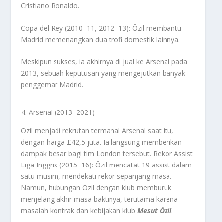
Cristiano Ronaldo.
Copa del Rey (2010–11, 2012–13): Özil membantu
Madrid memenangkan dua trofi domestik lainnya.
Meskipun sukses, ia akhirnya di jual ke Arsenal pada
2013, sebuah keputusan yang mengejutkan banyak
penggemar Madrid.
Arsenal (2013–2021)
Özil menjadi rekrutan termahal Arsenal saat itu,
dengan harga £42,5 juta. Ia langsung memberikan
dampak besar bagi tim London tersebut. Rekor Assist
Liga Inggris (2015–16): Özil mencatat 19 assist dalam
satu musim, mendekati rekor sepanjang masa.
Namun, hubungan Özil dengan klub memburuk
menjelang akhir masa baktinya, terutama karena
masalah kontrak dan kebijakan klub
Mesut Özil
.