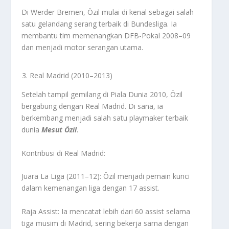
Di Werder Bremen, Özil mulai di kenal sebagai salah
satu gelandang serang terbaik di Bundesliga. Ia
membantu tim memenangkan DFB-Pokal 2008–09
dan menjadi motor serangan utama.
Real Madrid (2010–2013)
Setelah tampil gemilang di Piala Dunia 2010, Özil
bergabung dengan Real Madrid. Di sana, ia
berkembang menjadi salah satu playmaker terbaik
dunia
Mesut Özil
.
Kontribusi di Real Madrid:
Juara La Liga (2011–12): Özil menjadi pemain kunci
dalam kemenangan liga dengan 17 assist.
Raja Assist: Ia mencatat lebih dari 60 assist selama
tiga musim di Madrid, sering bekerja sama dengan