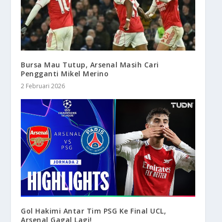
Bursa Mau Tutup, Arsenal Masih Cari
Pengganti Mikel Merino
2 Februari 2026
Gol Hakimi Antar Tim PSG Ke Final UCL,
Arsenal Gagal Lagi!