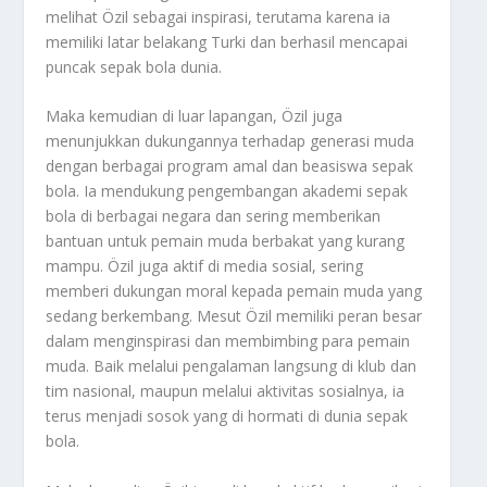
melihat Özil sebagai inspirasi, terutama karena ia
memiliki latar belakang Turki dan berhasil mencapai
puncak sepak bola dunia.
Maka kemudian di luar lapangan, Özil juga
menunjukkan dukungannya terhadap generasi muda
dengan berbagai program amal dan beasiswa sepak
bola. Ia mendukung pengembangan akademi sepak
bola di berbagai negara dan sering memberikan
bantuan untuk pemain muda berbakat yang kurang
mampu. Özil juga aktif di media sosial, sering
memberi dukungan moral kepada pemain muda yang
sedang berkembang. Mesut Özil memiliki peran besar
dalam menginspirasi dan membimbing para pemain
muda. Baik melalui pengalaman langsung di klub dan
tim nasional, maupun melalui aktivitas sosialnya, ia
terus menjadi sosok yang di hormati di dunia sepak
bola.