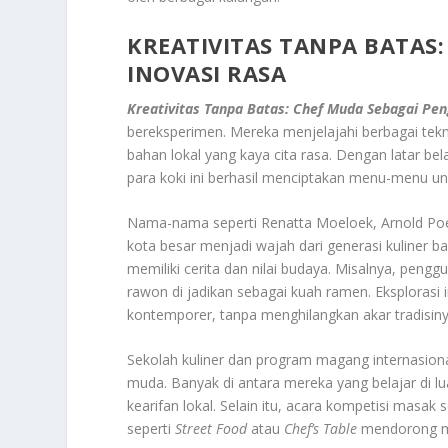
KREATIVITAS TANPA BATAS
INOVASI RASA
Kreativitas Tanpa Batas: Chef Muda Sebagai Pen
bereksperimen. Mereka menjelajahi berbagai te
bahan lokal yang kaya cita rasa. Dengan latar b
para koki ini berhasil menciptakan menu-menu un
Nama-nama seperti Renatta Moeloek, Arnold Po
kota besar menjadi wajah dari generasi kuliner 
memiliki cerita dan nilai budaya. Misalnya, pen
rawon di jadikan sebagai kuah ramen. Eksplorasi 
kontemporer, tanpa menghilangkan akar tradisiny
Sekolah kuliner dan program magang internasio
muda. Banyak di antara mereka yang belajar di 
kearifan lokal. Selain itu, acara kompetisi masak 
seperti
Street Food
atau
Chef’s Table
mendorong mun