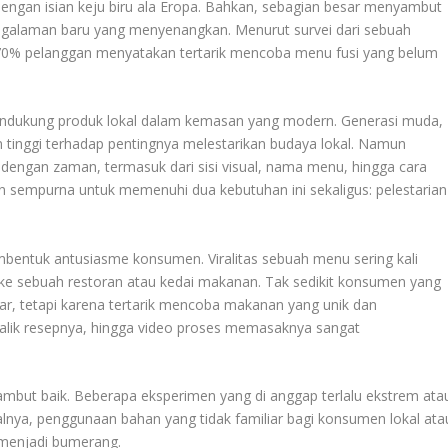
dengan isian keju biru ala Eropa. Bahkan, sebagian besar menyambut
ngalaman baru yang menyenangkan. Menurut survei dari sebuah
 70% pelanggan menyatakan tertarik mencoba menu fusi yang belum
mendukung produk lokal dalam kemasan yang modern. Generasi muda,
n tinggi terhadap pentingnya melestarikan budaya lokal. Namun
engan zaman, termasuk dari sisi visual, nama menu, hingga cara
an sempurna untuk memenuhi dua kebutuhan ini sekaligus: pelestarian
entuk antusiasme konsumen. Viralitas sebuah menu sering kali
e sebuah restoran atau kedai makanan. Tak sedikit konsumen yang
r, tetapi karena tertarik mencoba makanan yang unik dan
 balik resepnya, hingga video proses memasaknya sangat
sambut baik. Beberapa eksperimen yang di anggap terlalu ekstrem ata
lnya, penggunaan bahan yang tidak familiar bagi konsumen lokal ata
a menjadi bumerang.