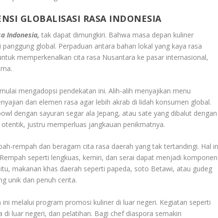
NSI GLOBALISASI RASA INDONESIA
sa Indonesia,
tak dapat dimungkiri. Bahwa masa depan kuliner
di panggung global. Perpaduan antara bahan lokal yang kaya rasa
untuk memperkenalkan cita rasa Nusantara ke pasar internasional,
ima.
 mulai mengadopsi pendekatan ini. Alih-alih menyajikan menu
nyajian dan elemen rasa agar lebih akrab di lidah konsumen global.
bowl dengan sayuran segar ala Jepang, atau sate yang dibalut dengan
ai otentik, justru memperluas jangkauan penikmatnya.
ah-rempah dan beragam cita rasa daerah yang tak tertandingi. Hal in
 Rempah seperti lengkuas, kemiri, dan serai dapat menjadi komponen
itu, makanan khas daerah seperti papeda, soto Betawi, atau gudeg
ng unik dan penuh cerita.
 melalui program promosi kuliner di luar negeri. Kegiatan seperti
 di luar negeri, dan pelatihan. Bagi chef diaspora semakin