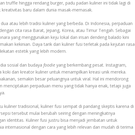
 truffle hingga rendang burger, padu padan kuliner ini tidak lagi di
 kreativitas baru dalam dunia masak-memasak.
ua atau lebih tradisi kuliner yang berbeda. Di Indonesia, perpaduan
dengan cita rasa Barat, Jepang, Korea, atau Timur Tengah. Sebagai
bonara yang menggunakan keju lokal dan irisan dendeng balado kini
kan kekinian. Daya tarik dari kuliner fusi terletak pada kejutan rasa
dekatan estetik yang lebih modern.
media sosial dan budaya
foodie
yang berkembang pesat. Instagram,
koki dan kreator kuliner untuk menampilkan kreasi unik mereka.
akanan, semakin besar peluangnya untuk viral. Hal ini mendorong
lam menciptakan perpaduan menu yang tidak hanya enak, tetapi juga
ya.
u kuliner tradisional, kuliner fusi sempat di pandang skeptis karena di
rsepsi tersebut mulai berubah seiring dengan meningkatnya
 identitas. Kuliner fusi justru bisa menjadi jembatan untuk
a internasional dengan cara yang lebih relevan dan mudah di terima