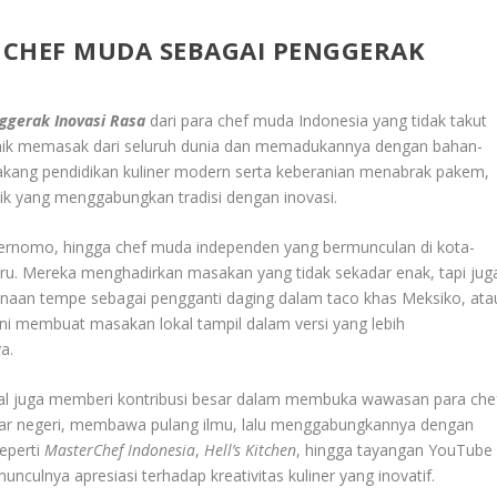
: CHEF MUDA SEBAGAI PENGGERAK
ggerak Inovasi Rasa
dari para chef muda Indonesia yang tidak takut
knik memasak dari seluruh dunia dan memadukannya dengan bahan-
elakang pendidikan kuliner modern serta keberanian menabrak pakem,
ik yang menggabungkan tradisi dengan inovasi.
ernomo, hingga chef muda independen yang bermunculan di kota-
baru. Mereka menghadirkan masakan yang tidak sekadar enak, tapi jug
ggunaan tempe sebagai pengganti daging dalam taco khas Meksiko, ata
ini membuat masakan lokal tampil dalam versi yang lebih
a.
nal juga memberi kontribusi besar dalam membuka wawasan para che
luar negeri, membawa pulang ilmu, lalu menggabungkannya dengan
seperti
MasterChef Indonesia
,
Hell’s Kitchen
, hingga tayangan YouTube
culnya apresiasi terhadap kreativitas kuliner yang inovatif.