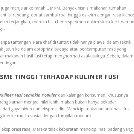
iner juga menjalar ke ranah UMKM. Banyak bisnis makanan rumahan
ant isi rendang, donat sambal roa, hingga es krim dengan rasa klepo
lebih terjangkau, mereka bisa bereksperimen dalam skala kecil namu
ital.
anpa tantangan. Para chef di tuntut tidak hanya piawai dalam teknik,
ak jatuh ke dalam apropriasi budaya atau pencampuran rasa yang
gar makanan hasil fusi tetap menghormati asal-usulnya. Sebab, dalam
eriringan.
ME TINGGI TERHADAP KULINER FUSI
uliner Fusi Semakin Populer
dari kalangan konsumen, khususnya
 pengalaman menjadi nilai lebih, makan bukan hanya sekadar
dari gaya hidup dan ekspresi diri. Mencicipi makanan unik hasil fusi
 bagikan ke media sosial dengan tampilan menarik.
ksplorasi rasa. Mereka tidak keberatan mencicipi nasi padang yang