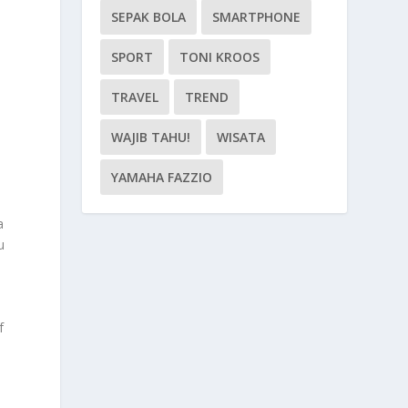
SEPAK BOLA
SMARTPHONE
SPORT
TONI KROOS
TRAVEL
TREND
WAJIB TAHU!
WISATA
YAMAHA FAZZIO
a
u
f