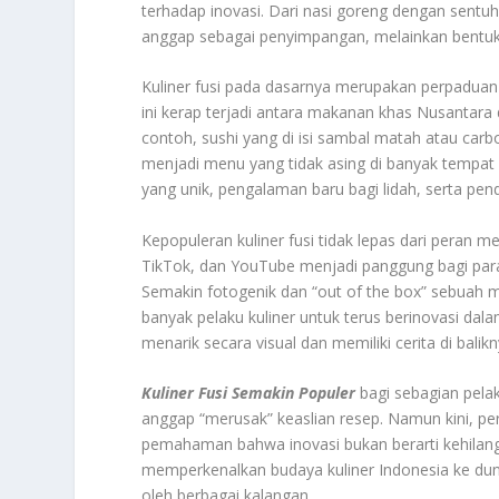
terhadap inovasi. Dari nasi goreng dengan sentuhan
anggap sebagai penyimpangan, melainkan bentuk
Kuliner fusi pada dasarnya merupakan perpaduan d
ini kerap terjadi antara makanan khas Nusantara 
contoh, sushi yang di isi sambal matah atau car
menjadi menu yang tidak asing di banyak tempat ma
yang unik, pengalaman baru bagi lidah, serta pen
Kepopuleran kuliner fusi tidak lepas dari peran 
TikTok, dan YouTube menjadi panggung bagi para 
Semakin fotogenik dan “out of the box” sebuah m
banyak pelaku kuliner untuk terus berinovasi da
menarik secara visual dan memiliki cerita di balikn
Kuliner Fusi Semakin Populer
bagi sebagian pelak
anggap “merusak” keaslian resep. Namun kini, pe
pemahaman bahwa inovasi bukan berarti kehilangan
memperkenalkan budaya kuliner Indonesia ke duni
oleh berbagai kalangan.