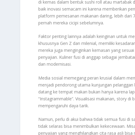
di kemas dalam bentuk sushi roll atau martabak 
baik inovasi semacam ini karena memberikan pe
platform pemesanan makanan daring, lebih dari
pernah mereka cicipi sebelumnya.
Faktor penting lainnya adalah keinginan untuk 
khususnya Gen Z dan milenial, memiliki kesadara
mereka juga menginginkan kemasan yang sesuai d
penyajian. Kuliner fusi di anggap sebagai jembat
dan modernisasi.
Media sosial memegang peran krusial dalam memb
menjadi pendorong utama kunjungan pelanggan k
datang ke tempat makan bukan hanya karena lapa
“Instagrammable”. Visualisasi makanan, story di
mempengaruhi daya tarik.
Namun, perlu di akui bahwa tidak semua fusi di 
tidak selaras bisa menimbulkan kekecewaan. Misa
penyajian yang menghilangkan cita rasa asli bis