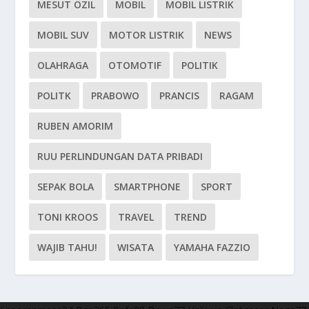
MESUT ÖZIL
MOBIL
MOBIL LISTRIK
MOBIL SUV
MOTOR LISTRIK
NEWS
OLAHRAGA
OTOMOTIF
POLITIK
POLITK
PRABOWO
PRANCIS
RAGAM
RUBEN AMORIM
RUU PERLINDUNGAN DATA PRIBADI
SEPAK BOLA
SMARTPHONE
SPORT
TONI KROOS
TRAVEL
TREND
WAJIB TAHU!
WISATA
YAMAHA FAZZIO