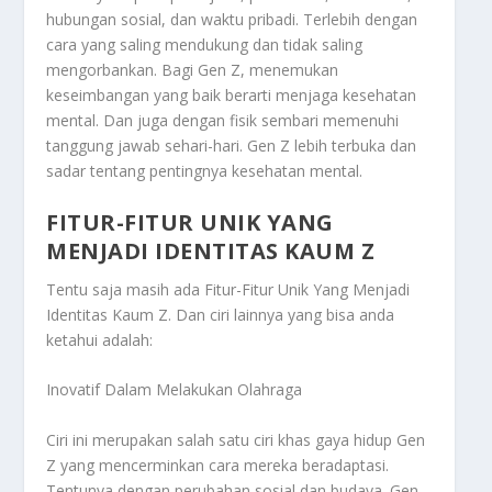
hubungan sosial, dan waktu pribadi. Terlebih dengan
cara yang saling mendukung dan tidak saling
mengorbankan. Bagi Gen Z, menemukan
keseimbangan yang baik berarti menjaga kesehatan
mental. Dan juga dengan fisik sembari memenuhi
tanggung jawab sehari-hari. Gen Z lebih terbuka dan
sadar tentang pentingnya kesehatan mental.
FITUR-FITUR UNIK YANG
MENJADI IDENTITAS KAUM Z
Tentu saja masih ada
Fitur-Fitur Unik Yang Menjadi
Identitas Kaum Z
. Dan ciri lainnya yang bisa anda
ketahui adalah:
Inovatif Dalam Melakukan Olahraga
Ciri ini merupakan salah satu ciri khas gaya hidup Gen
Z yang mencerminkan cara mereka beradaptasi.
Tentunya dengan perubahan sosial dan budaya. Gen