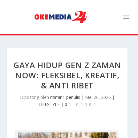
GAYA HIDUP GEN Z ZAMAN
NOW: FLEKSIBEL, KREATIF,
& ANTI RIBET
Diposting oleh
mimin1 penulis
|
Mei 26, 2026
|
LIFESTYLE
|
0
|