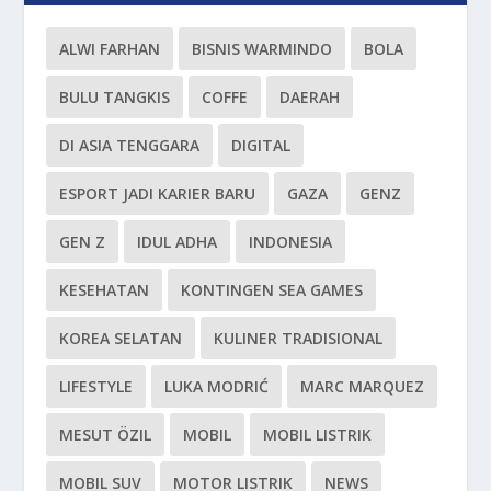
ALWI FARHAN
BISNIS WARMINDO
BOLA
BULU TANGKIS
COFFE
DAERAH
DI ASIA TENGGARA
DIGITAL
ESPORT JADI KARIER BARU
GAZA
GENZ
GEN Z
IDUL ADHA
INDONESIA
KESEHATAN
KONTINGEN SEA GAMES
KOREA SELATAN
KULINER TRADISIONAL
LIFESTYLE
LUKA MODRIĆ
MARC MARQUEZ
MESUT ÖZIL
MOBIL
MOBIL LISTRIK
MOBIL SUV
MOTOR LISTRIK
NEWS