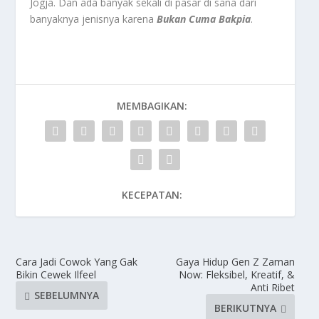
Jogja. Dan ada banyak sekali di pasar di sana dari
banyaknya jenisnya karena
Bukan Cuma Bakpia
.
MEMBAGIKAN:
KECEPATAN:
Cara Jadi Cowok Yang Gak
Gaya Hidup Gen Z Zaman
Bikin Cewek Ilfeel
Now: Fleksibel, Kreatif, &
Anti Ribet
SEBELUMNYA
BERIKUTNYA