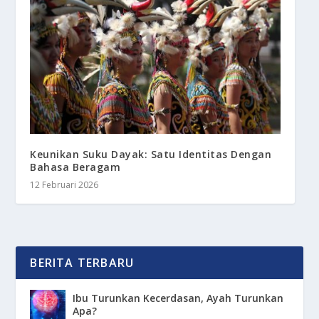
Keunikan Suku Dayak: Satu Identitas Dengan
Bahasa Beragam
12 Februari 2026
BERITA TERBARU
Ibu Turunkan Kecerdasan, Ayah Turunkan
Apa?