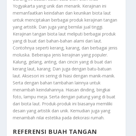
Yogyakarta yang unik dan menarik. Kerajinan ini
memanfaatkan keindahan dan keunikan biota laut
untuk menciptakan berbagai produk kerajinan tangan
yang artistik. Dan juga yang bernilai jual tinggi.
Kerajinan tangan biota laut meliputi berbagai produk
yang di buat dari bahan-bahan alami dari laut.
Contohnya seperti kerang, karang, dan berbagai jenis
moluska. Beberapa jenis kerajinan yang populer.
Kalung, gelang, anting, dan cincin yang di buat dari
kerang laut, karang. Dan juga dengan batu-batuan
laut. Aksesori ini sering di hiasi dengan manik-manik.
Serta dengan bahan tambahan lainnya untuk
menambah keindahannya. Hiasan dinding, bingkai
foto, lampu meja. Serta dengan patung yang di buat
dari biota laut. Produk-produk ini biasanya memiliki
desain yang artistik dan unik. Kemudian juga yang
menambah nilai estetika pada dekorasi rumah.
REFERENSI BUAH TANGAN