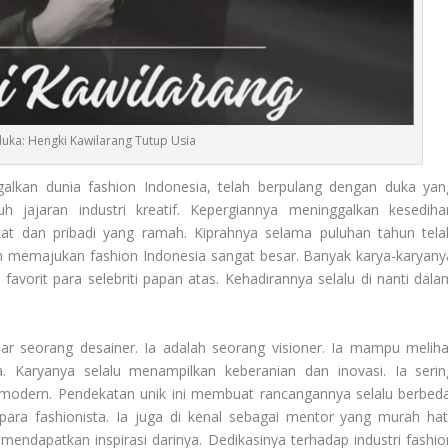
uka: Hengki Kawilarang Tutup Usia
galkan dunia fashion Indonesia, telah berpulang dengan duka yan
h jajaran industri kreatif. Kepergiannya meninggalkan kesediha
kat dan pribadi yang ramah. Kiprahnya selama puluhan tahun tela
am memajukan fashion Indonesia sangat besar. Banyak karya-karyany
favorit para selebriti papan atas. Kehadirannya selalu di nanti dala
ar seorang desainer. Ia adalah seorang visioner. Ia mampu meliha
. Karyanya selalu menampilkan keberanian dan inovasi. Ia serin
modern. Pendekatan unik ini membuat rancangannya selalu berbeda
 para fashionista. Ia juga di kenal sebagai mentor yang murah hati
endapatkan inspirasi darinya. Dedikasinya terhadap industri fashio