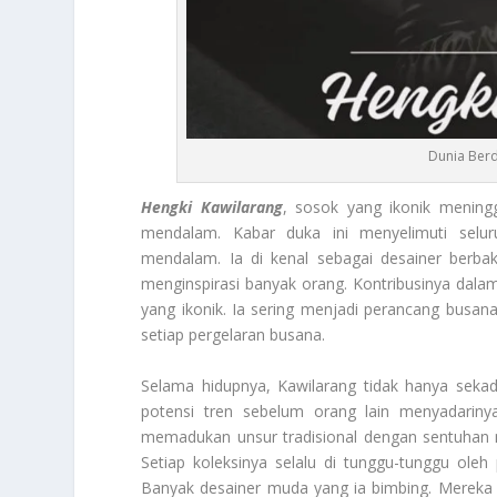
Dunia Berd
Hengki Kawilarang
, sosok yang ikonik mening
mendalam. Kabar duka ini menyelimuti seluru
mendalam. Ia di kenal sebagai desainer berba
menginspirasi banyak orang. Kontribusinya dal
yang ikonik. Ia sering menjadi perancang busana 
setiap pergelaran busana.
Selama hidupnya, Kawilarang tidak hanya sekad
potensi tren sebelum orang lain menyadarinya
memadukan unsur tradisional dengan sentuhan 
Setiap koleksinya selalu di tunggu-tunggu oleh
Banyak desainer muda yang ia bimbing. Mereka m