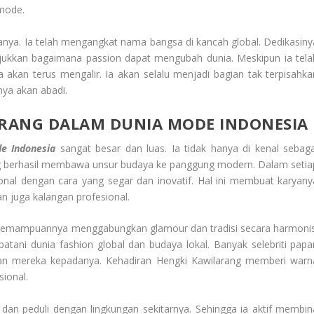
 mode.
nya. Ia telah mengangkat nama bangsa di kancah global. Dedikasiny
njukkan bagaimana passion dapat mengubah dunia. Meskipun ia tela
ya akan terus mengalir. Ia akan selalu menjadi bagian tak terpisahka
nya akan abadi.
RANG DALAM DUNIA MODE INDONESIA
de Indonesia
sangat besar dan luas. Ia tidak hanya di kenal sebaga
yang berhasil membawa unsur budaya ke panggung modern. Dalam setia
ional dengan cara yang segar dan inovatif. Hal ini membuat karyany
an juga kalangan profesional.
ah kemampuannya menggabungkan glamour dan tradisi secara harmonis
tani dunia fashion global dan budaya lokal. Banyak selebriti papa
n mereka kepadanya. Kehadiran Hengki Kawilarang memberi warn
ional.
mah dan peduli dengan lingkungan sekitarnya. Sehingga ia aktif membin