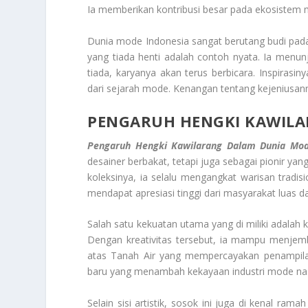
Ia memberikan kontribusi besar pada ekosistem
Dunia mode Indonesia sangat berutang budi pada
yang tiada henti adalah contoh nyata. Ia menu
tiada, karyanya akan terus berbicara. Inspirasin
dari sejarah mode. Kenangan tentang kejeniusan
PENGARUH HENGKI KAWILA
Pengaruh Hengki Kawilarang Dalam Dunia Mo
desainer berbakat, tetapi juga sebagai pionir 
koleksinya, ia selalu mengangkat warisan tradis
mendapat apresiasi tinggi dari masyarakat luas d
Salah satu kekuatan utama yang di miliki adal
Dengan kreativitas tersebut, ia mampu menjemba
atas Tanah Air yang mempercayakan penampila
baru yang menambah kekayaan industri mode nas
Selain sisi artistik, sosok ini juga di kenal ra