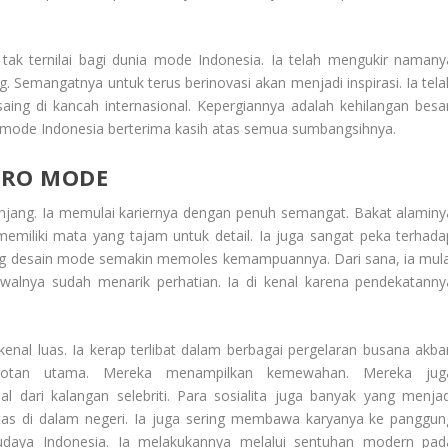
ak ternilai bagi dunia mode Indonesia. Ia telah mengukir namany
. Semangatnya untuk terus berinovasi akan menjadi inspirasi. Ia tela
ng di kancah internasional. Kepergiannya adalah kehilangan besar
ri mode Indonesia berterima kasih atas semua sumbangsihnya.
STRO MODE
anjang. Ia memulai kariernya dengan penuh semangat. Bakat alaminy
memiliki mata yang tajam untuk detail. Ia juga sangat peka terhada
dang desain mode semakin memoles kemampuannya. Dari sana, ia mula
walnya sudah menarik perhatian. Ia di kenal karena pendekatanny
enal luas. Ia kerap terlibat dalam berbagai pergelaran busana akbar
sorotan utama. Mereka menampilkan kemewahan. Mereka jug
l dari kalangan selebriti. Para sosialita juga banyak yang menjad
atas di dalam negeri. Ia juga sering membawa karyanya ke panggun
budaya Indonesia. Ia melakukannya melalui sentuhan modern pad