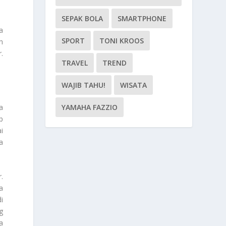
SEPAK BOLA
SMARTPHONE
a
SPORT
TONI KROOS
h
.
TRAVEL
TREND
WAJIB TAHU!
WISATA
a
YAMAHA FAZZIO
p
i
a
.
a
i
g
a