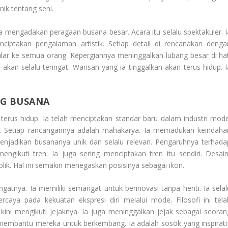
nik tentang seni.
a mengadakan peragaan busana besar. Acara itu selalu spektakuler. I
iptakan pengalaman artistik. Setiap detail di rencanakan denga
ular ke semua orang. Kepergiannya meninggalkan lubang besar di hat
an selalu teringat. Warisan yang ia tinggalkan akan terus hidup. I
NG BUSANA
 terus hidup. Ia telah menciptakan standar baru dalam industri mode
ingi. Setiap rancangannya adalah mahakarya. Ia memadukan keindaha
menjadikan busananya unik dan selalu relevan. Pengaruhnya terhada
engikuti tren. Ia juga sering menciptakan tren itu sendiri. Desain
blik. Hal ini semakin menegaskan posisinya sebagai ikon.
ngatnya. Ia memiliki semangat untuk berinovasi tanpa henti. Ia selal
caya pada kekuatan ekspresi diri melalui mode. Filosofi ini tela
ni mengikuti jejaknya. Ia juga meninggalkan jejak sebagai seoran
membantu mereka untuk berkembang. Ia adalah sosok yang inspiratif