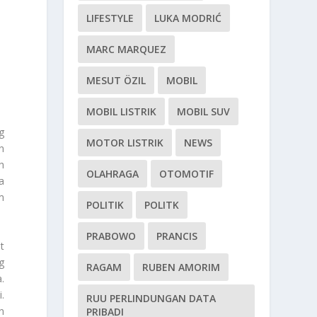
LIFESTYLE
LUKA MODRIĆ
MARC MARQUEZ
MESUT ÖZIL
MOBIL
MOBIL LISTRIK
MOBIL SUV
g
MOTOR LISTRIK
NEWS
n
h
OLAHRAGA
OTOMOTIF
a
m
POLITIK
POLITK
PRABOWO
PRANCIS
t
g
RAGAM
RUBEN AMORIM
.
.
RUU PERLINDUNGAN DATA
n
PRIBADI