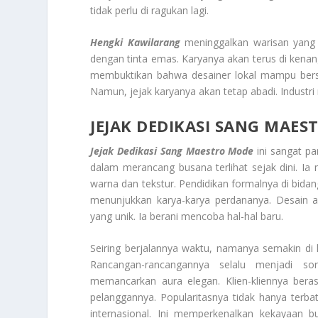
tidak perlu di ragukan lagi.
Hengki Kawilarang
meninggalkan warisan yang t
dengan tinta emas. Karyanya akan terus di kenang
membuktikan bahwa desainer lokal mampu bersai
Namun, jejak karyanya akan tetap abadi. Indust
JEJAK DEDIKASI SANG MAE
Jejak Dedikasi Sang Maestro Mode
ini sangat p
dalam merancang busana terlihat sejak dini. Ia 
warna dan tekstur. Pendidikan formalnya di bi
menunjukkan karya-karya perdananya. Desain a
yang unik. Ia berani mencoba hal-hal baru.
Seiring berjalannya waktu, namanya semakin di k
Rancangan-rancangannya selalu menjadi 
memancarkan aura elegan. Klien-kliennya berasa
pelanggannya. Popularitasnya tidak hanya terb
internasional. Ini memperkenalkan kekayaan 