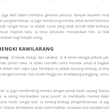
Ia juga aktif dalam membina generasi penerus. Banyak desainer mud
u dan pengalamannya. Ia juga mendorong mereka untuk berani berkreasi
de sangat besar. Ia adalah sosok yang tidak pernah lelah berkarya
ari inspirasi baru. Ia terus berusaha menciptakan tren. Ia tela
 panduan bagi banyak orang.
HENGKI KAWILARANG
larang
di benak kolega dan sahabat. Ia di kenal sebagai pribadi yan
lalu penuh tawa. Ia selalu memiliki cerita menarik untuk di bagikan
ekati oleh siapa saja. Meskipun ia adalah seorang bintang, ia teta
dengan hormat. Dari model hingga kru di belakang panggung, semu
onal. Ia juga membimbing mereka dengan penuh kasih sayang. Banya
 Ia sering memberikan saran positif. Ini membantu mereka dala
nia mode sangat luas. Ia senang berbagi pengetahuannya. Ia jug
n. Diskusi dengannya selalu mencerahkan. Ia punya cara pandang uni