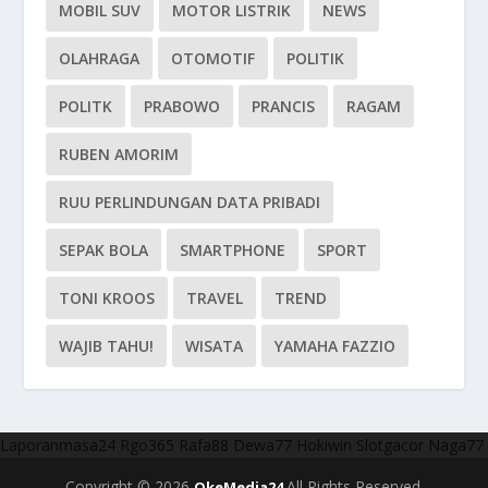
MOBIL SUV
MOTOR LISTRIK
NEWS
OLAHRAGA
OTOMOTIF
POLITIK
POLITK
PRABOWO
PRANCIS
RAGAM
RUBEN AMORIM
RUU PERLINDUNGAN DATA PRIBADI
SEPAK BOLA
SMARTPHONE
SPORT
TONI KROOS
TRAVEL
TREND
WAJIB TAHU!
WISATA
YAMAHA FAZZIO
Laporanmasa24
Rgo365
Rafa88
Dewa77
Hokiwin
Slotgacor
Naga77
Copyright © 2026
All Rights Reserved.
OkeMedia24