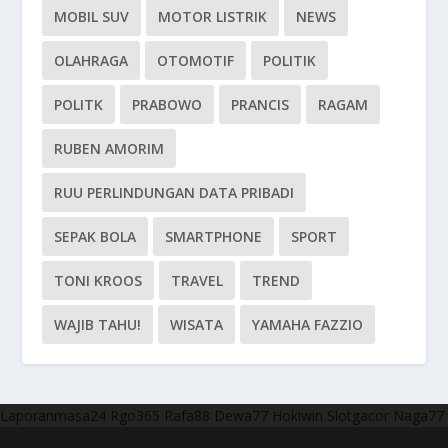
MOBIL SUV
MOTOR LISTRIK
NEWS
OLAHRAGA
OTOMOTIF
POLITIK
POLITK
PRABOWO
PRANCIS
RAGAM
RUBEN AMORIM
RUU PERLINDUNGAN DATA PRIBADI
SEPAK BOLA
SMARTPHONE
SPORT
TONI KROOS
TRAVEL
TREND
WAJIB TAHU!
WISATA
YAMAHA FAZZIO
Laporanmasa24
Rgo365
Rafa88
Dewa77
Hokiwin
Slotgacor
Naga77