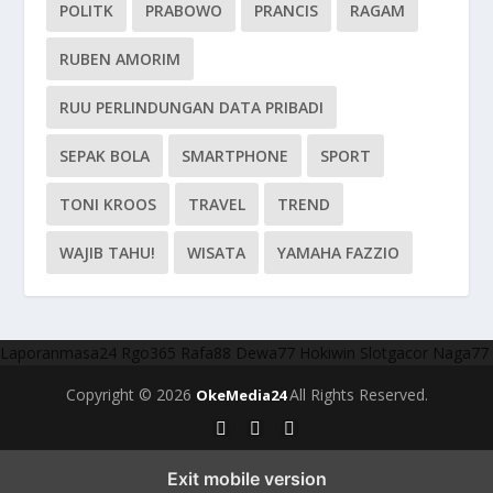
POLITK
PRABOWO
PRANCIS
RAGAM
RUBEN AMORIM
RUU PERLINDUNGAN DATA PRIBADI
SEPAK BOLA
SMARTPHONE
SPORT
TONI KROOS
TRAVEL
TREND
WAJIB TAHU!
WISATA
YAMAHA FAZZIO
Laporanmasa24
Rgo365
Rafa88
Dewa77
Hokiwin
Slotgacor
Naga77
Copyright © 2026
All Rights Reserved.
OkeMedia24
Exit mobile version