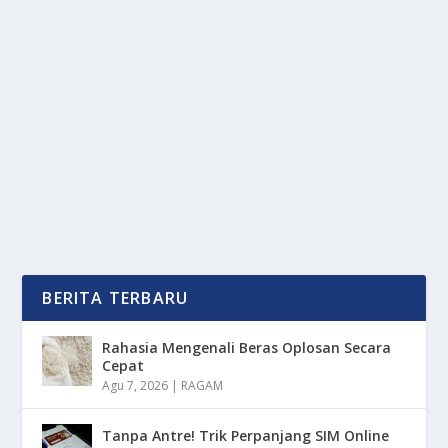
PAKAR UGM: SENG LEBIH UNGGUL DARI
GENTENG, INI ALASANNYA!
oleh
mimin1 penulis
|
Feb 7, 2026
|
TREND
|
0
|
Pakar UGM: Seng Lebih Unggul Dari Genteng, Ini
Alasannya Yang Membuatnya Menarik Dari Sorotan
Para...
BACA SELENGKAPNYA
BERITA TERBARU
Rahasia Mengenali Beras Oplosan Secara
Cepat
Agu 7, 2026
|
RAGAM
Tanpa Antre! Trik Perpanjang SIM Online