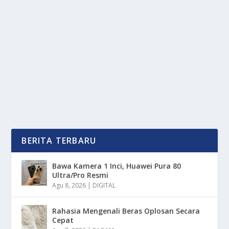
PPATK BLOKIR REKENING ALIEF JELANG
NIKAH, ISU JUDOL MENCUAT
oleh
mimin1 penulis
|
Jul 6, 2026
|
TREND
|
0
|
PPATK Blokir Rekening Alief Jelang Nikah, Isu Judol
Mencuat Padahal Uang Di Dalamnya Merupakan...
BACA SELENGKAPNYA
BERITA TERBARU
Bawa Kamera 1 Inci, Huawei Pura 80
Ultra/Pro Resmi
Agu 8, 2026
|
DIGITAL
Rahasia Mengenali Beras Oplosan Secara
Cepat