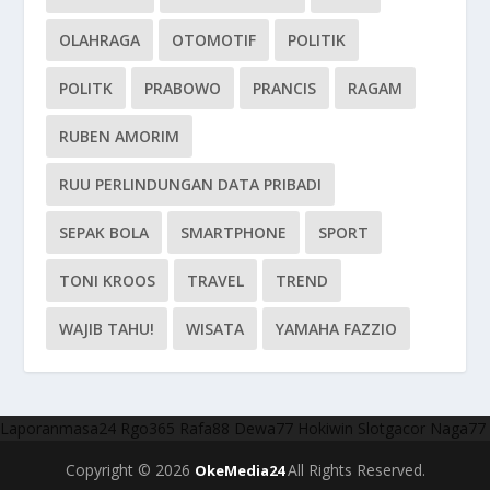
OLAHRAGA
OTOMOTIF
POLITIK
POLITK
PRABOWO
PRANCIS
RAGAM
RUBEN AMORIM
RUU PERLINDUNGAN DATA PRIBADI
SEPAK BOLA
SMARTPHONE
SPORT
TONI KROOS
TRAVEL
TREND
WAJIB TAHU!
WISATA
YAMAHA FAZZIO
Laporanmasa24
Rgo365
Rafa88
Dewa77
Hokiwin
Slotgacor
Naga77
Copyright © 2026
All Rights Reserved.
OkeMedia24