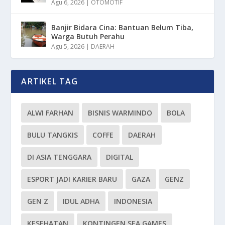
Agu 6, 2026
|
OTOMOTIF
Banjir Bidara Cina: Bantuan Belum Tiba,
Warga Butuh Perahu
Agu 5, 2026
|
DAERAH
ARTIKEL TAG
ALWI FARHAN
BISNIS WARMINDO
BOLA
BULU TANGKIS
COFFE
DAERAH
DI ASIA TENGGARA
DIGITAL
ESPORT JADI KARIER BARU
GAZA
GENZ
GEN Z
IDUL ADHA
INDONESIA
KESEHATAN
KONTINGEN SEA GAMES