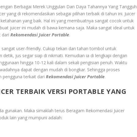
 Dengan Berbagai Merek Unggulan Dan Daya Tahannya Yang Tangguh
cer yang di rekomendasikan sebagai pilihan terbaik di tahun ini. Juicer
n ketahanan yang baik. Hal ini yang membuatnya sangat cocok untuk
uat juicer ini mudah di bawa kemana saja. Maka sangat ideal untuk
t dari
Rekomendasi Juicer Portable
.
angat user-friendly. Cukup tekan dan tahan tombol untuk
detik, jus segar siap di nikmati. Kemudian ia di lengkapi dengan
ggunaan hingga 10-12 kali dalam sekali pengisian penuh. Waktu
an wadahnya dapat dengan mudah di bongkar. Sehingga proses
 pengguna terkait dari
Rekomendasi Juicer Portable
.
CER TERBAIK VERSI PORTABLE YANG
anda gunakan. Maka simaklah terus
Beragam Rekomendasi Juicer
oduk lain yang mumpuni adalah: