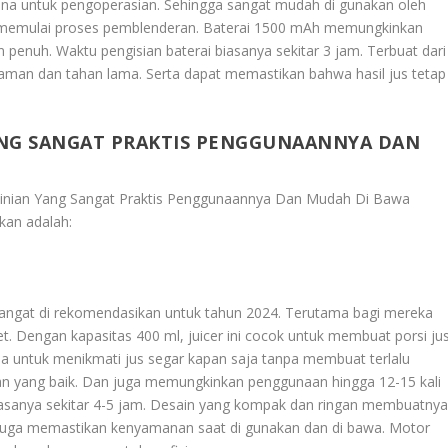
hana untuk pengoperasian. Sehingga sangat mudah di gunakan oleh
k memulai proses pemblenderan. Baterai 1500 mAh memungkinkan
n penuh. Waktu pengisian baterai biasanya sekitar 3 jam. Terbuat dari
g aman dan tahan lama. Serta dapat memastikan bahwa hasil jus tetap
YANG SANGAT PRAKTIS PENGGUNAANNYA DAN
ekinian Yang Sangat Praktis Penggunaannya Dan Mudah Di Bawa
kan adalah:
g sangat di rekomendasikan untuk tahun 2024. Terutama bagi mereka
et. Dengan kapasitas 400 ml, juicer ini cocok untuk membuat porsi ju
na untuk menikmati jus segar kapan saja tanpa membuat terlalu
n yang baik. Dan juga memungkinkan penggunaan hingga 12-15 kali
biasanya sekitar 4-5 jam. Desain yang kompak dan ringan membuatny
juga memastikan kenyamanan saat di gunakan dan di bawa. Motor