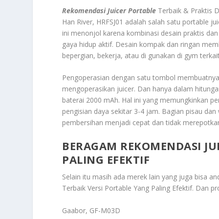
Rekomendasi Juicer Portable
Terbaik & Praktis
Han River, HRFSJ01
adalah salah satu portable jui
ini menonjol karena kombinasi desain praktis da
gaya hidup aktif. Desain kompak dan ringan memb
bepergian, bekerja, atau di gunakan di gym terkai
Pengoperasian dengan satu tombol membuatnya s
mengoperasikan juicer. Dan hanya dalam hitungan 
baterai 2000 mAh. Hal ini yang memungkinkan pen
pengisian daya sekitar 3-4 jam. Bagian pisau d
pembersihan menjadi cepat dan tidak merepotkan
BERAGAM REKOMENDASI JUI
PALING EFEKTIF
Selain itu masih ada merek lain yang juga bisa 
Terbaik Versi Portable Yang Paling Efektif
. Dan pr
Gaabor, GF-M03D