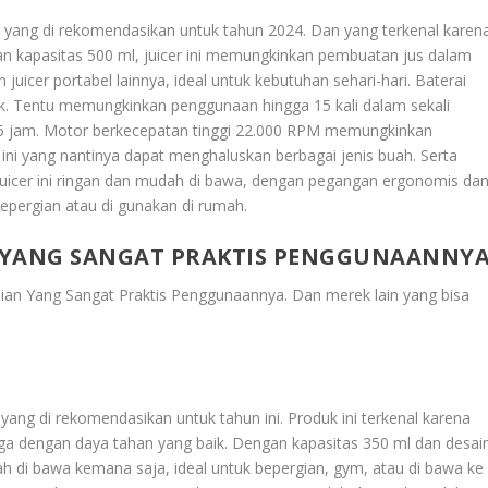
aik yang di rekomendasikan untuk tahun 2024. Dan yang terkenal karen
an kapasitas 500 ml, juicer ini memungkinkan pembuatan jus dalam
 juicer portabel lainnya, ideal untuk kebutuhan sehari-hari. Baterai
k. Tentu memungkinkan penggunaan hingga 15 kali dalam sekali
4-5 jam. Motor berkecepatan tinggi 22.000 RPM memungkinkan
ini yang nantinya dapat menghaluskan berbagai jenis buah. Serta
 juicer ini ringan dan mudah di bawa, dengan pegangan ergonomis da
epergian atau di gunakan di rumah.
AN YANG SANGAT PRAKTIS PENGGUNAANNY
inian Yang Sangat Praktis Penggunaannya
. Dan merek lain yang bisa
r yang di rekomendasikan untuk tahun ini. Produk ini terkenal karena
 dengan daya tahan yang baik. Dengan kapasitas 350 ml dan desai
dah di bawa kemana saja, ideal untuk bepergian, gym, atau di bawa ke