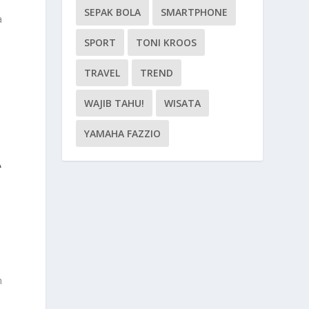
SEPAK BOLA
SMARTPHONE
a
SPORT
TONI KROOS
TRAVEL
TREND
WAJIB TAHU!
WISATA
n
YAMAHA FAZZIO
A
n