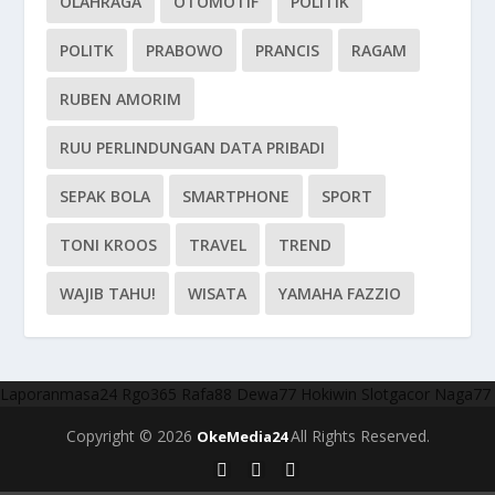
OLAHRAGA
OTOMOTIF
POLITIK
POLITK
PRABOWO
PRANCIS
RAGAM
RUBEN AMORIM
RUU PERLINDUNGAN DATA PRIBADI
SEPAK BOLA
SMARTPHONE
SPORT
TONI KROOS
TRAVEL
TREND
WAJIB TAHU!
WISATA
YAMAHA FAZZIO
Laporanmasa24
Rgo365
Rafa88
Dewa77
Hokiwin
Slotgacor
Naga77
Copyright © 2026
All Rights Reserved.
OkeMedia24