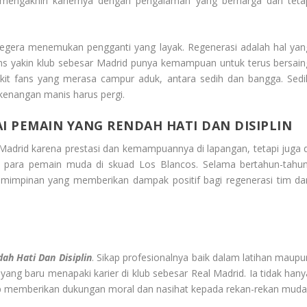
 mengakhiri kariernya dengan pengalaman yang berharga dan teta
a segera menemukan pengganti yang layak. Regenerasi adalah hal yan
ans yakin klub sebesar Madrid punya kemampuan untuk terus bersain
edikit fans yang merasa campur aduk, antara sedih dan bangga. Sedi
kenangan manis harus pergi.
I PEMAIN YANG RENDAH HATI DAN DISIPLIN
Madrid karena prestasi dan kemampuannya di lapangan, tetapi juga d
g para pemain muda di skuad Los Blancos. Selama bertahun-tahun
emimpinan yang memberikan dampak positif bagi regenerasi tim da
ah Hati Dan Disiplin
. Sikap profesionalnya baik dalam latihan maupu
ng baru menapaki karier di klub sebesar Real Madrid. Ia tidak hany
rap memberikan dukungan moral dan nasihat kepada rekan-rekan muda