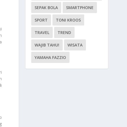
SEPAK BOLA
SMARTPHONE
SPORT
TONI KROOS
i
TRAVEL
TREND
n
a
WAJIB TAHU!
WISATA
YAMAHA FAZZIO
i
n
i
b
g