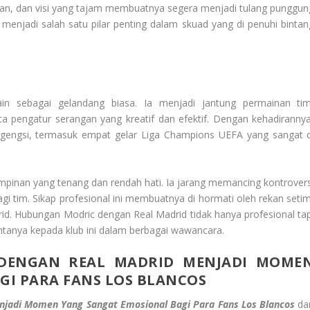
n, dan visi yang tajam membuatnya segera menjadi tulang punggun
 menjadi salah satu pilar penting dalam skuad yang di penuhi bintan
in sebagai gelandang biasa. Ia menjadi jantung permainan tim
ta pengatur serangan yang kreatif dan efektif. Dengan kehadirannya
ngsi, termasuk empat gelar Liga Champions UEFA yang sangat d
pinan yang tenang dan rendah hati. Ia jarang memancing kontrovers
i tim. Sikap profesional ini membuatnya di hormati oleh rekan setim
rid. Hubungan Modric dengan Real Madrid tidak hanya profesional tap
intanya kepada klub ini dalam berbagai wawancara.
 DENGAN REAL MADRID MENJADI MOME
GI PARA FANS LOS BLANCOS
njadi Momen Yang Sangat Emosional Bagi Para Fans Los Blancos
da