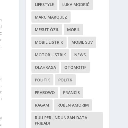
LIFESTYLE
LUKA MODRIĆ
MARC MARQUEZ
n
d
MESUT ÖZIL
MOBIL
c
r
MOBIL LISTRIK
MOBIL SUV
,
MOTOR LISTRIK
NEWS
OLAHRAGA
OTOMOTIF
k
POLITIK
POLITK
,
r
PRABOWO
PRANCIS
n
RAGAM
RUBEN AMORIM
RUU PERLINDUNGAN DATA
i
PRIBADI
c