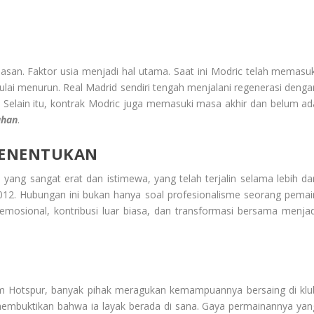
asan. Faktor usia menjadi hal utama. Saat ini Modric telah memasuk
ulai menurun. Real Madrid sendiri tengah menjalani regenerasi denga
 Selain itu, kontrak Modric juga memasuki masa akhir dan belum ad
ahan
.
MENENTUKAN
ang sangat erat dan istimewa, yang telah terjalin selama lebih dar
12. Hubungan ini bukan hanya soal profesionalisme seorang pemai
emosional, kontribusi luar biasa, dan transformasi bersama menjad
ham Hotspur, banyak pihak meragukan kemampuannya bersaing di klu
embuktikan bahwa ia layak berada di sana. Gaya permainannya yan