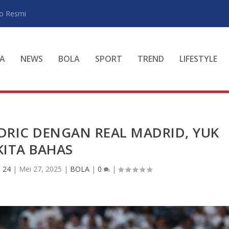
ro Resmi
A
NEWS
BOLA
SPORT
TREND
LIFESTYLE
DRIC DENGAN REAL MADRID, YUK
KITA BAHAS
 24
|
Mei 27, 2025
|
BOLA
|
0
|