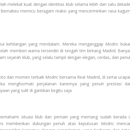
lah melekat kuat dengan identitas klub selama lebih dari satu dekade
o Bernabeu memicu beragam reaksi yang mencerminkan rasa kagum
asa kehilangan yang mendalam. Mereka menganggap Modric buka
elah memberi warna tersendiri di tengah tim bintang Madrid. Banya
m sejarah klub, yang selalu tampil dengan elegan, cerdas, dan penu
oto dan momen terbaik Modric bersama Real Madrid, di sertai ucapa
reka menghormati perjalanan kariernya yang penuh prestasi da
aan yang sulit di gantikan begitu saja.
 memahami situasi klub dan pemain yang memang sudah berada d
fans memberikan dukungan penuh atas keputusan Modric mencar