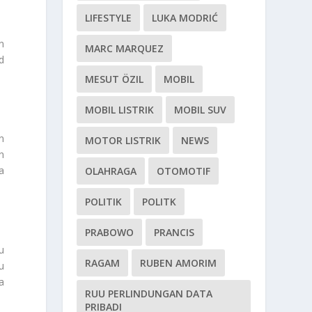
LIFESTYLE
LUKA MODRIĆ
n
MARC MARQUEZ
d
MESUT ÖZIL
MOBIL
MOBIL LISTRIK
MOBIL SUV
n
MOTOR LISTRIK
NEWS
n
a
OLAHRAGA
OTOMOTIF
POLITIK
POLITK
PRABOWO
PRANCIS
u
RAGAM
RUBEN AMORIM
u
a
RUU PERLINDUNGAN DATA
PRIBADI