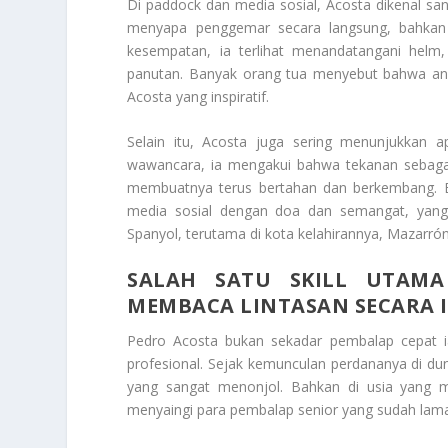
Di paddock dan media sosial, Acosta dikenal s
menyapa penggemar secara langsung, bahkan t
kesempatan, ia terlihat menandatangani helm
panutan. Banyak orang tua menyebut bahwa ana
Acosta yang inspiratif.
Selain itu, Acosta juga sering menunjukkan 
wawancara, ia mengakui bahwa tekanan sebaga
membuatnya terus bertahan dan berkembang. B
media sosial dengan doa dan semangat, yang
Spanyol, terutama di kota kelahirannya, Mazarró
SALAH SATU SKILL UTAM
MEMBACA LINTASAN SECARA I
Pedro Acosta bukan sekadar pembalap cepat ia
profesional. Sejak kemunculan perdananya di dun
yang sangat menonjol. Bahkan di usia yang
menyaingi para pembalap senior yang sudah lama 