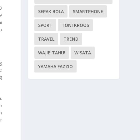
3
SEPAK BOLA
SMARTPHONE
9
i
SPORT
TONI KROOS
a
TRAVEL
TREND
WAJIB TAHU!
WISATA
g
YAMAHA FAZZIO
e
g
.
p
n
r