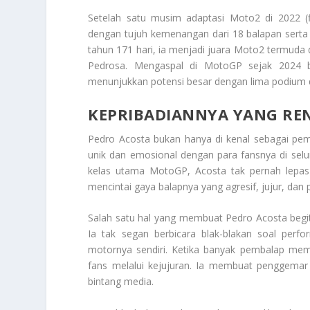
Setelah satu musim adaptasi Moto2 di 2022 (
dengan tujuh kemenangan dari 18 balapan serta
tahun 171 hari, ia menjadi juara Moto2 termud
Pedrosa. Mengaspal di MotoGP sejak 2024 
menunjukkan potensi besar dengan lima podium d
KEPRIBADIANNYA YANG RE
Pedro Acosta bukan hanya di kenal sebagai pem
unik dan emosional dengan para fansnya di selu
kelas utama MotoGP, Acosta tak pernah lepas 
mencintai gaya balapnya yang agresif, jujur, da
Salah satu hal yang membuat Pedro Acosta begit
Ia tak segan berbicara blak-blakan soal perfo
motornya sendiri. Ketika banyak pembalap mem
fans melalui kejujuran. Ia membuat penggema
bintang media.