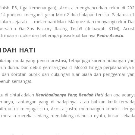
finish P5, tiga kemenangan), Acosta menghancurkan rekor di 202
 14 podium, mengunci gelar Moto2 dua balapan tersisa. Pada usia 1
a dalam sejarah — melampaui Marc Márquez dan menyaingi rekor Dan
bersama GasGas Factory Racing Tech3 (di bawah KTM), Acost
i musim rookie dan beberapa posisi kuat lainnya
Pedro Acosta
.
NDAH HATI
balap muda yang penuh prestasi, tetapi juga karena hubungan yan
ruh dunia. Dari debut gemilangnya di Moto3 hingga perjalanannya k
dari sorotan publik dan dukungan luar biasa dari penggemar yan
n penuh semangat.
u di cintai adalah
Kepribadiannya Yang Rendah Hati
dan apa adanya
rmanya, tantangan yang di hadapinya, atau bahkan kritik terhada
ilih untuk menjaga citra, Acosta justru membangun koneksi denga
r merasa mereka sedang mendukung manusia nyata, bukan sekada