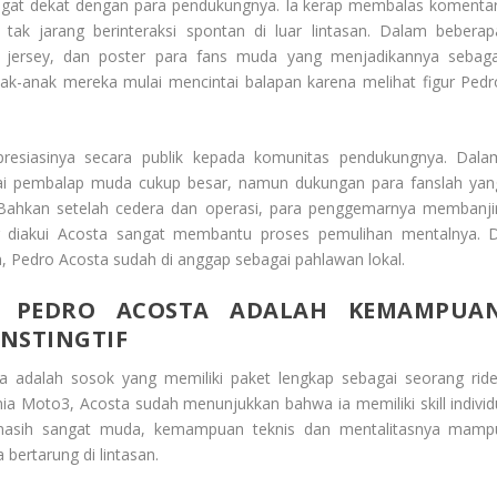
angat dekat dengan para pendukungnya. Ia kerap membalas komentar
ak jarang berinteraksi spontan di luar lintasan. Dalam beberap
, jersey, dan poster para fans muda yang menjadikannya sebaga
k-anak mereka mulai mencintai balapan karena melihat figur Pedr
apresiasinya secara publik kepada komunitas pendukungnya. Dala
i pembalap muda cukup besar, namun dukungan para fanslah yan
ahkan setelah cedera dan operasi, para penggemarnya membanjir
 diakui Acosta sangat membantu proses pemulihan mentalnya. D
n, Pedro Acosta sudah di anggap sebagai pahlawan lokal.
A PEDRO ACOSTA ADALAH KEMAMPUA
NSTINGTIF
 adalah sosok yang memiliki paket lengkap sebagai seorang ride
ia Moto3, Acosta sudah menunjukkan bahwa ia memiliki skill individ
 masih sangat muda, kemampuan teknis dan mentalitasnya mamp
bertarung di lintasan.