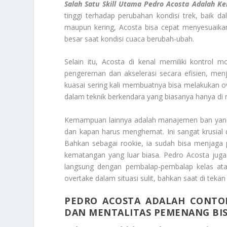
Salah Satu Skill Utama Pedro Acosta Adalah K
tinggi terhadap perubahan kondisi trek, baik d
maupun kering, Acosta bisa cepat menyesuaika
besar saat kondisi cuaca berubah-ubah.
Selain itu, Acosta di kenal memiliki kontro
pengereman dan akselerasi secara efisien, menja
kuasai sering kali membuatnya bisa melakukan over
dalam teknik berkendara yang biasanya hanya di
Kemampuan lainnya adalah manajemen ban yang
dan kapan harus menghemat. Ini sangat krusial
Bahkan sebagai rookie, ia sudah bisa menjaga 
kematangan yang luar biasa. Pedro Acosta juga 
langsung dengan pembalap-pembalap kelas a
overtake dalam situasi sulit, bahkan saat di tekan 
PEDRO ACOSTA ADALAH CONTOH
DAN MENTALITAS PEMENANG BIS