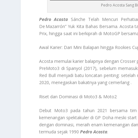
Pedro Acosta Sang 
Pedro Acosta
Sánche Telah Mencuri Perhatia
De Mazarrón” Yuk Kita Bahas Bersama. Acosta ta
Prix, hingga saat ini berkiprah di MotoGP bersam
Awal Karier: Dari Mini Balapan hingga Rookies Cu
Acosta memulai karier balapnya dengan Crosser
PreMoto3 di Spanyol (2017), sebelum memasuki
Red Bull menjadi batu loncatan penting: setelah
2020, menegaskan bakatnya yang cemerlang .
Riset dan Dominasi di Moto3 & Moto2
Debut Moto3 pada tahun 2021 bersama tim R
kemenangan spektakuler di GP Doha meski start d
dengan dominasi, meraih enam kemenangan dan
termuda sejak 1990
Pedro Acosta
.