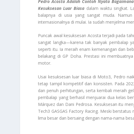
Pedro Acosta Adalah Contoh Nyata Bagaimana 
Kesuksesan Luar Biasa
dalam waktu singkat. La
balapnya di usia yang sangat muda. Namun s
internasionalnya di mulai. Ia sudah menjelma men
Puncak awal kesuksesan Acosta terjadi pada tahu
sangat langka—karena tak banyak pembalap 
seperti itu. Ia meraih enam kemenangan dan beb
belakang di GP Doha. Prestasi ini membuatnya 
motor.
Usai kesuksesan luar biasa di Moto3, Pedro na
tetap tampil kompetitif dan konsisten. Pada 20
dan penuh perhitungan, serta kembali meraih gel
pembalap yang berhasil menjuarai dua kelas ber
Márquez dan Dani Pedrosa. Kesuksesan itu men
Tech3 GASGAS Factory Racing. Meski berstatus rook
lima besar dan bersaing dengan nama-nama besar