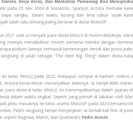
Talenta, Kerja Keras, Dan Mentalitas Pemenang Bisa Menciptaka
hir pada 25 Mei 2004 di Mazarrón, Spanyol, Acosta memulai karie
iapa sangka, dalam waktu kurang dari lima tahun sejak karie
jadi salah satu bintang paling bersinar di dunia MotoGP.
n 2021 saat ia menjadi juara dunia Moto3 di musim debutnya. Hal in
yang mampu menaklukkan musim pertama mereka dengan dominas
erapa podium lainnya, termasuk kemenangan heroik dari posisi palin
langsung di juluki sebagai “The Next Big Thing” dalam dunia bala
ik ke kelas Moto2 pada 2022. Walaupun sempat di hantam cedera, i
23, Acosta benar-benar menunjukkan kelasnya. Ia tampil lebih matan
ar juara dunia di kelas Moto2. Ini menempatkannya dalam jajaran eli
beda dalam waktu singkat. Seperti yang pernah di lakukan oleh Mar
jadi pintu masuknya ke kelas utama MotoGP pada 2024 bersama ti
ie, Pedro langsung tampil menjanjikan. Ia berkali-kali finis di posis
 seperti Bagnaia, Martin, dan Quartararo
Pedro Acosta
.