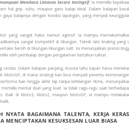
emampuan Membaca Lintasan Secara Instingtif
. Ia memiliki kepekaa
alam hal grip, suhu, maupun garis balap ideal. Dalam balapan basa
n gaya balapnya dengan kondisi lapangan, yang menjadi keunggula
l motor yang sangat halus namun agresif. Ia mampu memaksimalka
dikannya sangat kompetitif di tikungan. Teknik late braking yang i
take bersih di tikungan-tikungan sulit. Ini menunjukkan presisi tingg
 miliki oleh pembalap dengan pengalaman bertahun-tahun.
 cerdas. Dalam balapan panjang, Acosta tahu kapan harus meneka
 di MotoGP, di mana strategi ban bisa menjadi penentu kemenangan
performa ban hingga akhir lap tanpa kehilangan ritme, menunjukka
memiliki mental duel yang kuat. Ia tidak ragu-ragu saat berhadapa
tas. Baik di Moto3, Moto2, maupun MotoGP, ia mampu melakuka
balik.
 NYATA BAGAIMANA TALENTA, KERJA KERAS
A MENCIPTAKAN KESUKSESAN LUAR BIASA