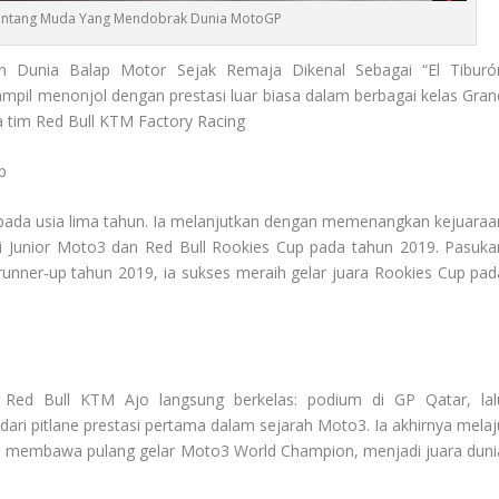
Bintang Muda Yang Mendobrak Dunia MotoGP
n Dunia Balap Motor Sejak Remaja Dikenal Sebagai “El Tiburó
mpil menonjol dengan prestasi luar biasa dalam berbagai kelas Gran
a tim Red Bull KTM Factory Racing
p
 pada usia lima tahun. Ia melanjutkan dengan memenangkan kejuaraa
 Junior Moto3 dan Red Bull Rookies Cup pada tahun 2019. Pasuka
 runner‑up tahun 2019, ia sukses meraih gelar juara Rookies Cup pad
ed Bull KTM Ajo langsung berkelas: podium di GP Qatar, lal
ari pitlane prestasi pertama dalam sejarah Moto3. Ia akhirnya melaj
 membawa pulang gelar Moto3 World Champion, menjadi juara duni