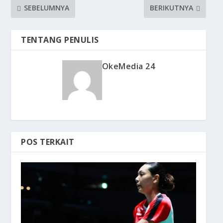
SEBELUMNYA
BERIKUTNYA
TENTANG PENULIS
OkeMedia 24
POS TERKAIT