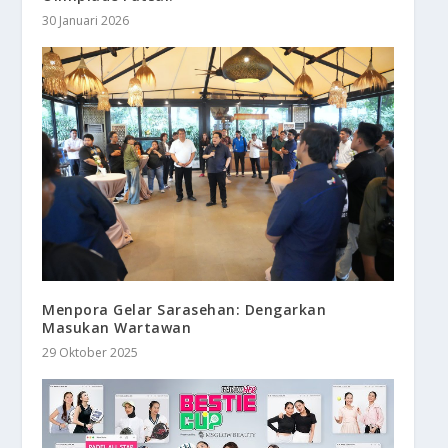
30 Januari 2026
Menpora Gelar Sarasehan: Dengarkan
Masukan Wartawan
29 Oktober 2025