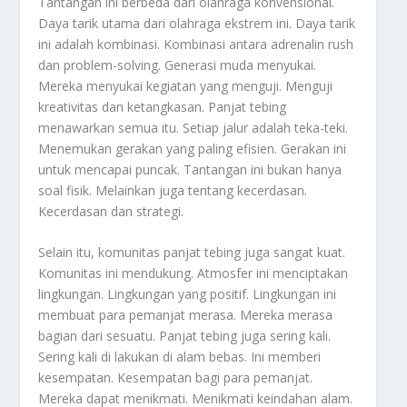
Tantangan ini berbeda dari olahraga konvensional.
Daya tarik utama dari
olahraga ekstrem
ini. Daya tarik
ini adalah kombinasi. Kombinasi antara
adrenalin rush
dan
problem-solving
. Generasi muda menyukai.
Mereka menyukai kegiatan yang menguji. Menguji
kreativitas dan ketangkasan. Panjat tebing
menawarkan semua itu. Setiap jalur adalah teka-teki.
Menemukan gerakan yang paling efisien. Gerakan ini
untuk mencapai puncak. Tantangan ini bukan hanya
soal fisik. Melainkan juga tentang kecerdasan.
Kecerdasan dan strategi.
Selain itu, komunitas panjat tebing juga sangat kuat.
Komunitas ini mendukung. Atmosfer ini menciptakan
lingkungan. Lingkungan yang positif. Lingkungan ini
membuat para pemanjat merasa. Mereka merasa
bagian dari sesuatu. Panjat tebing juga sering kali.
Sering kali di lakukan di alam bebas. Ini memberi
kesempatan. Kesempatan bagi para pemanjat.
Mereka dapat menikmati. Menikmati keindahan alam.