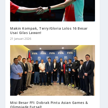
Makin Kompak, Terry/Gloria Lolos 16 Besar
Usai Gilas Lawan!
21 Januari 2026
Misi Besar FFI: Dobrak Pintu Asian Games &
Olimpiade Futsal!