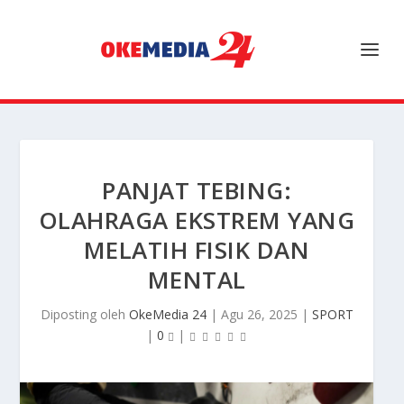
PANJAT TEBING:
OLAHRAGA EKSTREM YANG
MELATIH FISIK DAN
MENTAL
Diposting oleh
OkeMedia 24
|
Agu 26, 2025
|
SPORT
|
0
|