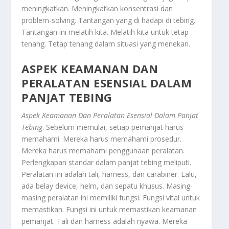
meningkatkan. Meningkatkan konsentrasi dan
problem-solving
. Tantangan yang di hadapi di tebing.
Tantangan ini melatih kita. Melatih kita untuk tetap
tenang. Tetap tenang dalam situasi yang menekan.
ASPEK KEAMANAN DAN
PERALATAN ESENSIAL DALAM
PANJAT TEBING
Aspek Keamanan Dan Peralatan Esensial Dalam Panjat
Tebing
. Sebelum memulai, setiap pemanjat harus
memahami. Mereka harus memahami prosedur.
Mereka harus memahami penggunaan peralatan.
Perlengkapan standar dalam panjat tebing meliputi.
Peralatan ini adalah tali,
harness
, dan
carabiner
. Lalu,
ada
belay device
, helm, dan sepatu khusus. Masing-
masing peralatan ini memiliki fungsi. Fungsi vital untuk
memastikan. Fungsi ini untuk memastikan keamanan
pemanjat. Tali dan
harness
adalah nyawa. Mereka