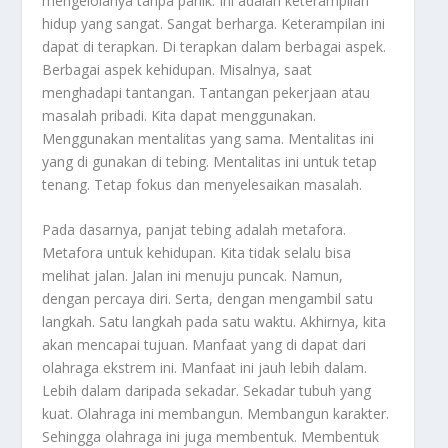
mengelolanya tanpa panik. Ini adalah keterampilan
hidup yang sangat. Sangat berharga. Keterampilan ini
dapat di terapkan. Di terapkan dalam berbagai aspek.
Berbagai aspek kehidupan. Misalnya, saat
menghadapi tantangan. Tantangan pekerjaan atau
masalah pribadi. Kita dapat menggunakan.
Menggunakan mentalitas yang sama. Mentalitas ini
yang di gunakan di tebing. Mentalitas ini untuk tetap
tenang. Tetap fokus dan menyelesaikan masalah.
Pada dasarnya, panjat tebing adalah metafora.
Metafora untuk kehidupan. Kita tidak selalu bisa
melihat jalan. Jalan ini menuju puncak. Namun,
dengan percaya diri. Serta, dengan mengambil satu
langkah. Satu langkah pada satu waktu. Akhirnya, kita
akan mencapai tujuan. Manfaat yang di dapat dari
olahraga ekstrem ini. Manfaat ini jauh lebih dalam.
Lebih dalam daripada sekadar. Sekadar tubuh yang
kuat. Olahraga ini membangun. Membangun karakter.
Sehingga olahraga ini juga membentuk. Membentuk