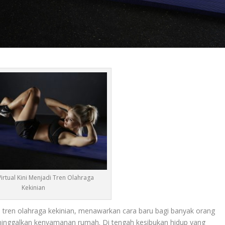
Virtual Kini Menjadi Tren Olahraga
Kekinian
 tren olahraga kekinian, menawarkan cara baru bagi banyak orang
inggalkan kenyamanan rumah. Di tengah kesibukan hidup yang