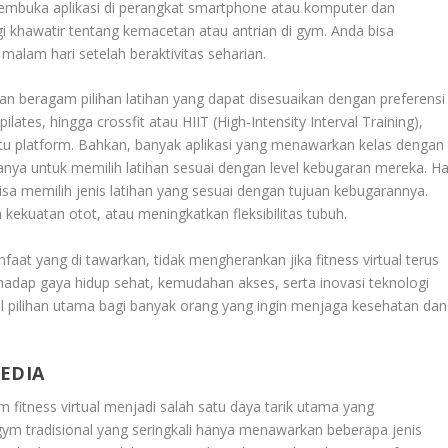
membuka aplikasi di perangkat smartphone atau komputer dan
agi khawatir tentang kemacetan atau antrian di gym. Anda bisa
 malam hari setelah beraktivitas seharian.
an beragam pilihan latihan yang dapat disesuaikan dengan preferensi
ilates, hingga crossfit atau HIIT (High-Intensity Interval Training),
tu platform. Bahkan, banyak aplikasi yang menawarkan kelas dengan
anya untuk memilih latihan sesuai dengan level kebugaran mereka. Ha
 bisa memilih jenis latihan yang sesuai dengan tujuan kebugarannya.
ekuatan otot, atau meningkatkan fleksibilitas tubuh.
faat yang di tawarkan, tidak mengherankan jika fitness virtual terus
hadap gaya hidup sehat, kemudahan akses, serta inovasi teknologi
al pilihan utama bagi banyak orang yang ingin menjaga kesehatan dan
EDIA
 fitness virtual menjadi salah satu daya tarik utama yang
m tradisional yang seringkali hanya menawarkan beberapa jenis