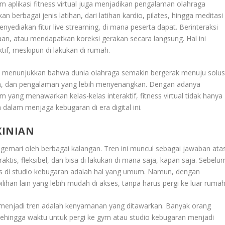
am aplikasi fitness virtual juga menjadikan pengalaman olahraga
 berbagai jenis latihan, dari latihan kardio, pilates, hingga meditasi
enyediakan fitur live streaming, di mana peserta dapat. Berinteraksi
an, atau mendapatkan koreksi gerakan secara langsung. Hal ini
tif, meskipun di lakukan di rumah.
al menunjukkan bahwa dunia olahraga semakin bergerak menuju solus
nan, dan pengalaman yang lebih menyenangkan. Dengan adanya
 yang menawarkan kelas-kelas interaktif, fitness virtual tidak hanya
 dalam menjaga kebugaran di era digital ini.
KINIAN
gemari oleh berbagai kalangan. Tren ini muncul sebagai jawaban ata
aktis, fleksibel, dan bisa di lakukan di mana saja, kapan saja. Sebelu
as di studio kebugaran adalah hal yang umum. Namun, dengan
pilihan lain yang lebih mudah di akses, tanpa harus pergi ke luar rumah
l menjadi tren adalah kenyamanan yang ditawarkan. Banyak orang
 sehingga waktu untuk pergi ke gym atau studio kebugaran menjadi