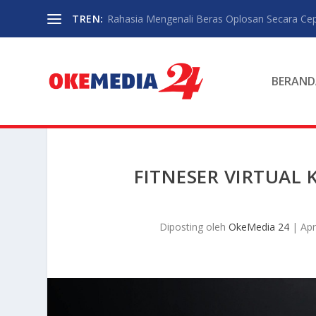
TREN:
Rahasia Mengenali Beras Oplosan Secara Ce
BERAND
FITNESER VIRTUAL 
Diposting oleh
OkeMedia 24
|
Apr