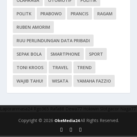
OLAHRAGA
OTOMOTIF
POLITIK
POLITK
PRABOWO
PRANCIS
RAGAM
RUBEN AMORIM
RUU PERLINDUNGAN DATA PRIBADI
SEPAK BOLA
SMARTPHONE
SPORT
TONI KROOS
TRAVEL
TREND
WAJIB TAHU!
WISATA
YAMAHA FAZZIO
Laporanmasa24
Rgo365
Rafa88
Dewa77
Hokiwin
Slotgacor
Naga77
Copyright © 2026
All Rights Reserved.
OkeMedia24