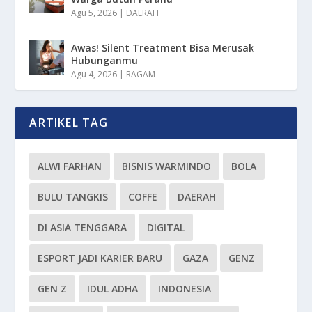
Agu 5, 2026
|
DAERAH
Awas! Silent Treatment Bisa Merusak
Hubunganmu
Agu 4, 2026
|
RAGAM
ARTIKEL TAG
ALWI FARHAN
BISNIS WARMINDO
BOLA
BULU TANGKIS
COFFE
DAERAH
DI ASIA TENGGARA
DIGITAL
ESPORT JADI KARIER BARU
GAZA
GENZ
GEN Z
IDUL ADHA
INDONESIA