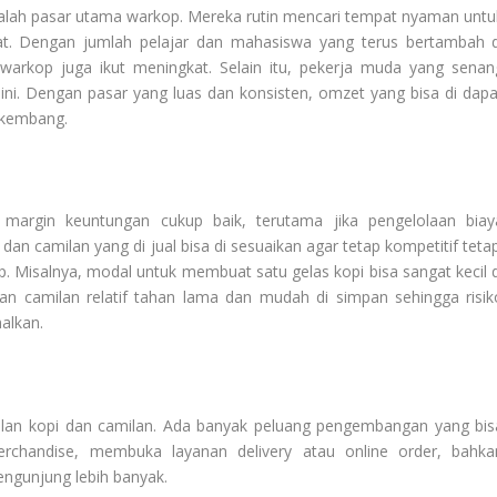
alah pasar utama warkop. Mereka rutin mencari tempat nyaman untu
at. Dengan jumlah pelajar dan mahasiswa yang terus bertambah d
warkop juga ikut meningkat. Selain itu, pekerja muda yang senan
ini. Dengan pasar yang luas dan konsisten, omzet yang bisa di dapa
rkembang.
margin keuntungan cukup baik, terutama jika pengelolaan biay
dan camilan yang di jual bisa di sesuaikan agar tetap kompetitif tetap
 Misalnya, modal untuk membuat satu gelas kopi bisa sangat kecil d
 dan camilan relatif tahan lama dan mudah di simpan sehingga risik
alkan.
alan kopi dan camilan. Ada banyak peluang pengembangan yang bis
rchandise, membuka layanan delivery atau online order, bahka
ngunjung lebih banyak.