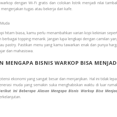
arkop dengan Wi-Fi gratis dan colokan listrik menjadi nilai tamba
engerjakan tugas atau bekerja dari kafe.
k Muda
pi hitam biasa, kamu perlu menambahkan varian kopi kekinian sepert
n berbagai topping menarik. Jangan lupa lengkapi dengan camilan yan
 atau pastry. Pastikan menu yang kamu tawarkan enak dan punya harg
ajar dan mahasiswa.
AN MENGAPA BISNIS WARKOP BISA MENJAD
otensi ekonomi yang sangat besar dan menjanjikan. Hal ini tidak lepa
generasi muda yang semakin suka menghabiskan waktu di luar ruma
Berikut Ini Beberapa Alasan Mengapa Bisnis Warkop Bisa Menjad
rkelanjutan.