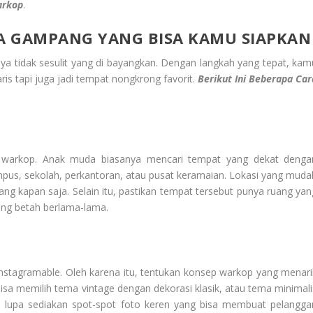
arkop
.
RA GAMPANG YANG BISA KAMU SIAPKAN
a tidak sesulit yang di bayangkan. Dengan langkah yang tepat, kam
is tapi juga jadi tempat nongkrong favorit.
Berikut Ini Beberapa Car
is warkop. Anak muda biasanya mencari tempat yang dekat denga
 kampus, sekolah, perkantoran, atau pusat keramaian. Lokasi yang muda
g kapan saja. Selain itu, pastikan tempat tersebut punya ruang yan
rang betah berlama-lama.
nstagramable. Oleh karena itu, tentukan konsep warkop yang menari
bisa memilih tema vintage dengan dekorasi klasik, atau tema minimali
n lupa sediakan spot-spot foto keren yang bisa membuat pelangga