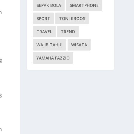
SEPAK BOLA
SMARTPHONE
n
SPORT
TONI KROOS
TRAVEL
TREND
WAJIB TAHU!
WISATA
YAMAHA FAZZIO
g
g
n