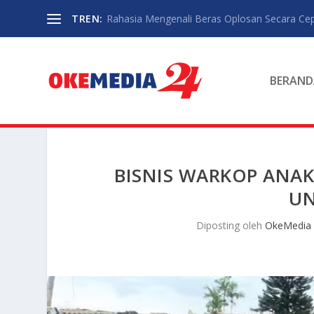
TREN:
Rahasia Mengenali Beras Oplosan Secara Ce
BERAND
BISNIS WARKOP ANA
UN
Diposting oleh
OkeMedia