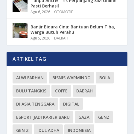
Tanpa Antre! Trik Perpanjang SIM Online
Pasti Berhasil
Agu 6, 2026
|
OTOMOTIF
Banjir Bidara Cina: Bantuan Belum Tiba,
Warga Butuh Perahu
Agu 5, 2026
|
DAERAH
ARTIKEL TAG
ALWI FARHAN
BISNIS WARMINDO
BOLA
BULU TANGKIS
COFFE
DAERAH
DI ASIA TENGGARA
DIGITAL
ESPORT JADI KARIER BARU
GAZA
GENZ
GEN Z
IDUL ADHA
INDONESIA