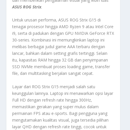
dan memberikan pengalaman visual yang lebih luas
ASUS ROG Strix
.
Untuk urusan performa, ASUS ROG Strix G15 di
tenagai prosesor hingga AMD Ryzen 9 atau Intel Core
i9, serta di padukan dengan GPU NVIDIA GeForce RTX
30-series. Kombinasi ini memungkinkan laptop ini
melibas berbagai judul game AAA terbaru dengan
lancar, bahkan dalam setting grafis tertinggi. Selain
itu, kapasitas RAM hingga 32 GB dan penyimpanan
SSD NVMe membuat proses loading game, transfer
file, dan multitasking berjalan sangat cepat.
Layar dari ROG Strix G15 menjadi salah satu
keunggulan lainnya. Laptop ini menawarkan opsi layar
Full HD dengan refresh rate hingga 300Hz,
memastikan gerakan yang super mulus dalam
permainan FPS atau e-sports. Bagi pengguna yang
mengutamakan kualitas visual, juga tersedia pilihan
layar QHD dengan refresh rate tinggi, cocok untuk