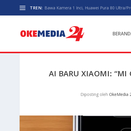
TREN:
Bawa Kamera 1 Inci, Huawei Pura 80 Ultra/P
BERAND
AI BARU XIAOMI: “M
Diposting oleh
OkeMedia 