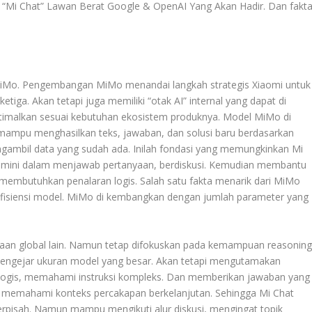
: “Mi Chat” Lawan Berat Google & OpenAI Yang Akan Hadir
. Dan fakt
ut MiMo. Pengembangan MiMo menandai langkah strategis Xiaomi untuk
etiga. Akan tetapi juga memiliki “otak AI” internal yang dapat di
optimalkan sesuai kebutuhan ekosistem produknya. Model MiMo di
 mampu menghasilkan teks, jawaban, dan solusi baru berdasarkan
mbil data yang sudah ada. Inilah fondasi yang memungkinkan Mi
emini dalam menjawab pertanyaan, berdiskusi. Kemudian membantu
 membutuhkan penalaran logis. Salah satu fakta menarik dari MiMo
efisiensi model. MiMo di kembangkan dengan jumlah parameter yang
ahaan global lain. Namun tetap difokuskan pada kemampuan reasonin
 mengejar ukuran model yang besar. Akan tetapi mengutamakan
 logis, memahami instruksi kompleks. Dan memberikan jawaban yang
ntuk memahami konteks percakapan berkelanjutan. Sehingga Mi Chat
erpisah. Namun mampu mengikuti alur diskusi, mengingat topik