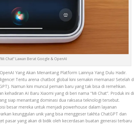
 “Mi Chat” Lawan Berat Google & OpenAI
 OpenAI Yang Akan Menantang Platform Lainnya Yang Dulu Hadir.
ligence! Tentu arena chatbot global kini semakin memanas! Setelah d
GPT). Namun kini muncul pemain baru yang tak bisa di remehkan.
an kehadiran
AI Baru Xiaomi
yang di beri nama “Mi Chat”. Produk ini d
ang siap menantang dominasi dua raksasa teknologi tersebut.
bisi besar mereka untuk menjadi powerhouse dalam layanan
rkan keunggulan unik yang bisa menggeser takhta ChatGPT dan
get pasar yang akan di bidik oleh kecerdasan buatan generasi terbaru