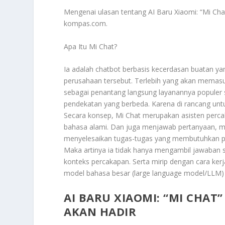
Mengenai ulasan tentang
AI Baru Xiaomi
: “Mi Ch
kompas.com.
Apa Itu Mi Chat?
Ia adalah chatbot berbasis kecerdasan buatan ya
perusahaan tersebut. Terlebih yang akan memasuk
sebagai penantang langsung layanannya populer
pendekatan yang berbeda. Karena di rancang untu
Secara konsep, Mi Chat merupakan asisten per
bahasa alami. Dan juga menjawab pertanyaan, m
menyelesaikan tugas-tugas yang membutuhkan pen
Maka artinya ia tidak hanya mengambil jawaban 
konteks percakapan. Serta mirip dengan cara ker
model bahasa besar (large language model/LLM)
AI BARU XIAOMI: “MI CHAT
AKAN HADIR