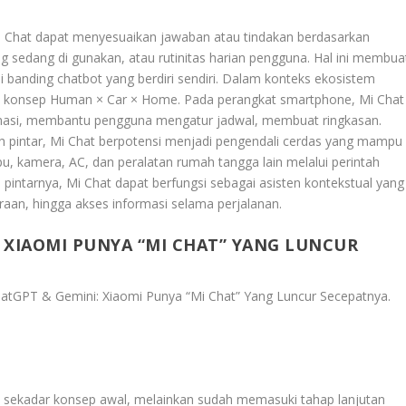
, Mi Chat dapat menyesuaikan jawaban atau tindakan berdasarkan
g sedang di gunakan, atau rutinitas harian pengguna. Hal ini membua
 di banding chatbot yang berdiri sendiri. Dalam konteks ekosistem
n konsep Human × Car × Home. Pada perangkat smartphone, Mi Chat
ormasi, membantu pengguna mengatur jadwal, membuat ringkasan.
ah pintar, Mi Chat berpotensi menjadi pengendali cerdas yang mampu
u, kamera, AC, dan peralatan rumah tangga lain melalui perintah
pintarnya, Mi Chat dapat berfungsi sebagai asisten kontekstual yang
an, hingga akses informasi selama perjalanan.
 XIAOMI PUNYA “MI CHAT” YANG LUNCUR
atGPT & Gemini: Xiaomi Punya “Mi Chat” Yang Luncur Secepatnya
.
n sekadar konsep awal, melainkan sudah memasuki tahap lanjutan