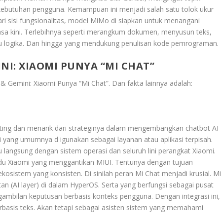
ebutuhan pengguna. Kemampuan ini menjadi salah satu tolok ukur
i sisi fungsionalitas, model MiMo di siapkan untuk menangani
sa kini. Terlebihnya seperti merangkum dokumen, menyusun teks,
logika. Dan hingga yang mendukung penulisan kode pemrograman.
I: XIAOMI PUNYA “MI CHAT”
& Gemini: Xiaomi Punya “Mi Chat”
. Dan fakta lainnya adalah:
enting dan menarik dari strateginya dalam mengembangkan chatbot AI
 yang umumnya d igunakan sebagai layanan atau aplikasi terpisah.
 langsung dengan sistem operasi dan seluruh lini perangkat Xiaomi.
adu Xiaomi yang menggantikan MIUI. Tentunya dengan tujuan
sistem yang konsisten. Di sinilah peran Mi Chat menjadi krusial. M
tan (AI layer) di dalam HyperOS. Serta yang berfungsi sebagai pusat
mbilan keputusan berbasis konteks pengguna. Dengan integrasi ini,
erbasis teks. Akan tetapi sebagai asisten sistem yang memahami