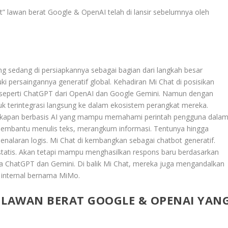
at” lawan berat Google & OpenAI telah di lansir sebelumnya oleh
ng sedang di persiapkannya sebagai bagian dari langkah besar
i persaingannya generatif global. Kehadiran Mi Chat di posisikan
 seperti ChatGPT dari OpenAI dan Google Gemini. Namun dengan
k terintegrasi langsung ke dalam ekosistem perangkat mereka.
cakapan berbasis AI yang mampu memahami perintah pengguna dala
embantu menulis teks, merangkum informasi. Tentunya hingga
alaran logis. Mi Chat di kembangkan sebagai chatbot generatif.
statis. Akan tetapi mampu menghasilkan respons baru berdasarkan
ja ChatGPT dan Gemini. Di balik Mi Chat, mereka juga mengandalkan
 internal bernama MiMo.
” LAWAN BERAT GOOGLE & OPENAI YAN