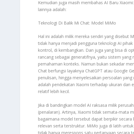
Kemudian juga masih membahas
AI Baru Xiaomi
lainnya adalah:
Teknologi Di Balik Mi Chat: Model MiMo
Hal ini adalah milik mereka sendiri yang diseb
tidak hanya menjadi pengguna teknologi AI pihak k
kontrol, di kembangkan. Dan juga yang bisa di 
rancang sebagai generatifnya, yaitu sistem yang
pemahaman konteks. Namun bukan sekadar menga
Chat berfungsi layaknya ChatGPT atau Google G
penulisan, hingga menyelesaikan persoalan yang
adalah pendekatan Xiaomi terhadap ukuran dan 
relatif lebih kecil.
Jika di bandingkan model AI raksasa milik perus
(penalaran). Artinya, Xiaomi tidak semata-mata
bagaimana model tersebut dapat berpikir secara
relevan serta terstruktur. MiMo juga di latih u
tidak hanya merespons satu pertanyaan secara t