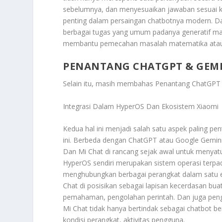
sebelumnya, dan menyesuaikan jawaban sesuai k
penting dalam persaingan chatbotnya modern. Dar
berbagai tugas yang umum padanya generatif ma
membantu pemecahan masalah matematika atau 
PENANTANG CHATGPT & GEMIN
Selain itu, masih membahas
Penantang ChatGPT 
Integrasi Dalam HyperOS Dan Ekosistem Xiaomi
Kedua hal ini menjadi salah satu aspek paling p
ini. Berbeda dengan ChatGPT atau Google Gemini
Dan Mi Chat di rancang sejak awal untuk menyatu
HyperOS sendiri merupakan sistem operasi terp
menghubungkan berbagai perangkat dalam satu eko
Chat di posisikan sebagai lapisan kecerdasan bua
pemahaman, pengolahan perintah. Dan juga penga
Mi Chat tidak hanya bertindak sebagai chatbot b
kondisi perangkat, aktivitas pengguna.