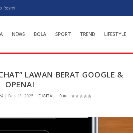
ro Resmi
A
NEWS
BOLA
SPORT
TREND
LIFESTYLE
I CHAT” LAWAN BERAT GOOGLE &
OPENAI
24
|
Des 13, 2025
|
DIGITAL
|
0
|