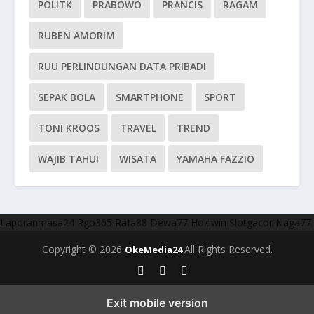
POLITK
PRABOWO
PRANCIS
RAGAM
RUBEN AMORIM
RUU PERLINDUNGAN DATA PRIBADI
SEPAK BOLA
SMARTPHONE
SPORT
TONI KROOS
TRAVEL
TREND
WAJIB TAHU!
WISATA
YAMAHA FAZZIO
Laporanmasa24
Rgo365
Rafa88
Dewa77
Hokiwin
Slotgacor
Naga77
Copyright © 2026
All Rights Reserved.
OkeMedia24
Exit mobile version