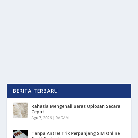
HANYA 33% SAMPAH RI YANG DI KELOLA,
SISANYA JADI BOM WAKTU?
oleh
mimin1 penulis
|
Jan 22, 2026
|
RAGAM
|
0
|
Hanya 33% Sampah RI Yang Di Kelola, Sisanya Jadi
Bom Waktu Atau Bagaimana Dan Kondisi Satu Ini...
BACA SELENGKAPNYA
BERITA TERBARU
Rahasia Mengenali Beras Oplosan Secara
Cepat
Agu 7, 2026
|
RAGAM
Tanpa Antre! Trik Perpanjang SIM Online