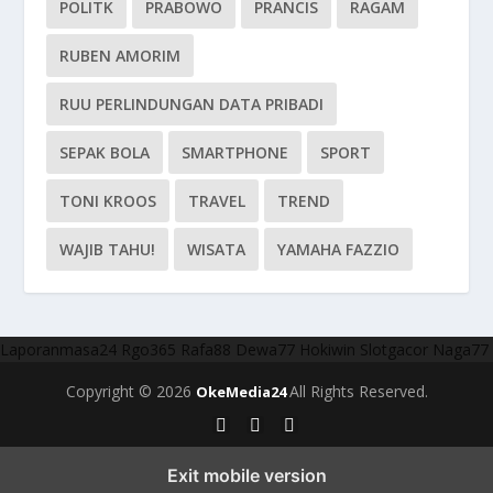
POLITK
PRABOWO
PRANCIS
RAGAM
RUBEN AMORIM
RUU PERLINDUNGAN DATA PRIBADI
SEPAK BOLA
SMARTPHONE
SPORT
TONI KROOS
TRAVEL
TREND
WAJIB TAHU!
WISATA
YAMAHA FAZZIO
Laporanmasa24
Rgo365
Rafa88
Dewa77
Hokiwin
Slotgacor
Naga77
Copyright © 2026
All Rights Reserved.
OkeMedia24
Exit mobile version