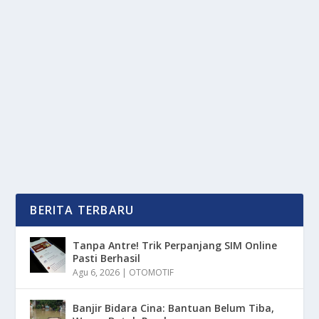
BUKAN SAMA MANUSIA, WALIKOTA INI
MALAH NIKAHI BUAYA
oleh
mimin1 penulis
|
Mei 30, 2026
|
DAERAH
|
0
|
Bukan Sama Manusia, Walikota Ini Malah Nikahi
Buaya Untuk Di Jadikan Pasangannya Yang Sontak...
BACA SELENGKAPNYA
BERITA TERBARU
Tanpa Antre! Trik Perpanjang SIM Online
Pasti Berhasil
Agu 6, 2026
|
OTOMOTIF
Banjir Bidara Cina: Bantuan Belum Tiba,