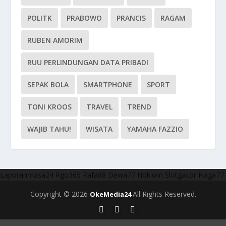
POLITK
PRABOWO
PRANCIS
RAGAM
RUBEN AMORIM
RUU PERLINDUNGAN DATA PRIBADI
SEPAK BOLA
SMARTPHONE
SPORT
TONI KROOS
TRAVEL
TREND
WAJIB TAHU!
WISATA
YAMAHA FAZZIO
Laporanmasa24
Rgo365
Rafa88
Dewa77
Hokiwin
Slotgacor
Naga77
Copyright © 2026
All Rights Reserved.
OkeMedia24