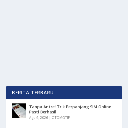
KABAR GEMBIRA! VISA CASCADE MEMBUKA
PINTU WNI KE EROPA
oleh
OkeMedia 24
|
Nov 24, 2025
|
TREND
|
0
|
Kabar Gembira! Visa Cascade Membuka Pintu WNI Ke
Eropa Dan Telah Mencakup Sebanyak 29 Wilayah
Yang...
BACA SELENGKAPNYA
BERITA TERBARU
Tanpa Antre! Trik Perpanjang SIM Online
Pasti Berhasil
Agu 6, 2026
|
OTOMOTIF