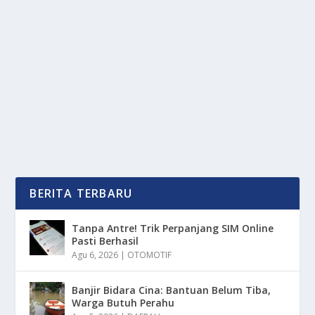
BAU AMIS KORUPSI MADIUN: MAIDI
TERJARING OTT SOAL UPETI CSR
oleh
mimin1 penulis
|
Jan 20, 2026
|
TREND
|
0
|
Bau Amis Korupsi Madiun: Maidi Terjaring OTT Soal
Upeti CSR Yang Menjadi Perhatian Dan...
BACA SELENGKAPNYA
BERITA TERBARU
Tanpa Antre! Trik Perpanjang SIM Online
Pasti Berhasil
Agu 6, 2026
|
OTOMOTIF
Banjir Bidara Cina: Bantuan Belum Tiba,
Warga Butuh Perahu