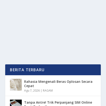
TIPS LANGSING ALAMI PASCA
MELAHIRKAN, IBU-IBU WAJIB TAHU!
oleh
mimin1 penulis
|
Mei 27, 2026
|
TREND
|
0
|
Tips Langsing Alami Pasca Melahirkan, Ibu-Ibu Wajib
Tahu Dengan Berbagai Tahapan Serta Teknik Yang...
BACA SELENGKAPNYA
BERITA TERBARU
Rahasia Mengenali Beras Oplosan Secara
Cepat
Agu 7, 2026
|
RAGAM
Tanpa Antre! Trik Perpanjang SIM Online