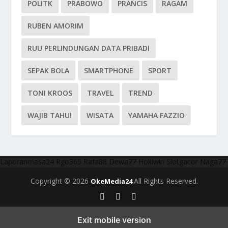
POLITK
PRABOWO
PRANCIS
RAGAM
RUBEN AMORIM
RUU PERLINDUNGAN DATA PRIBADI
SEPAK BOLA
SMARTPHONE
SPORT
TONI KROOS
TRAVEL
TREND
WAJIB TAHU!
WISATA
YAMAHA FAZZIO
Laporanmasa24
Rgo365
Rafa88
Dewa77
Hokiwin
Slotgacor
Naga77
Copyright © 2026
All Rights Reserved.
OkeMedia24
Exit mobile version