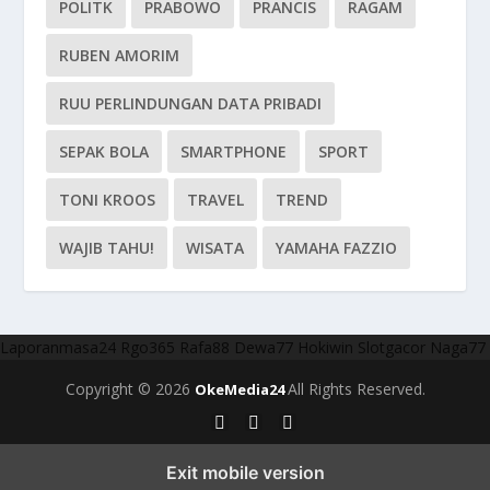
POLITK
PRABOWO
PRANCIS
RAGAM
RUBEN AMORIM
RUU PERLINDUNGAN DATA PRIBADI
SEPAK BOLA
SMARTPHONE
SPORT
TONI KROOS
TRAVEL
TREND
WAJIB TAHU!
WISATA
YAMAHA FAZZIO
Laporanmasa24
Rgo365
Rafa88
Dewa77
Hokiwin
Slotgacor
Naga77
Copyright © 2026
All Rights Reserved.
OkeMedia24
Exit mobile version