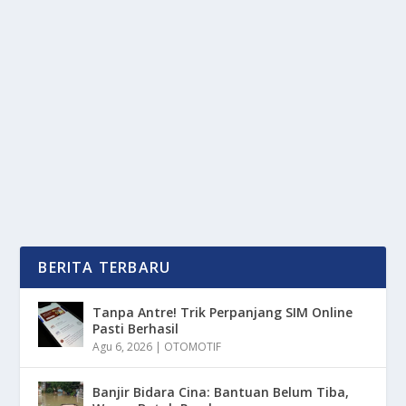
WA DI BLOKIR? INI CARA CEPAT CEK
STATUS CHAT KAMU SEKARANG
oleh
mimin1 penulis
|
Mei 8, 2026
|
DIGITAL
|
0
|
WA Di Blokir? Ini Cara Cepat Cek Status Chat Kamu
Sekarang Dengan Berbagai Tahapan Serta Tanda...
BACA SELENGKAPNYA
BERITA TERBARU
Tanpa Antre! Trik Perpanjang SIM Online
Pasti Berhasil
Agu 6, 2026
|
OTOMOTIF
Banjir Bidara Cina: Bantuan Belum Tiba,