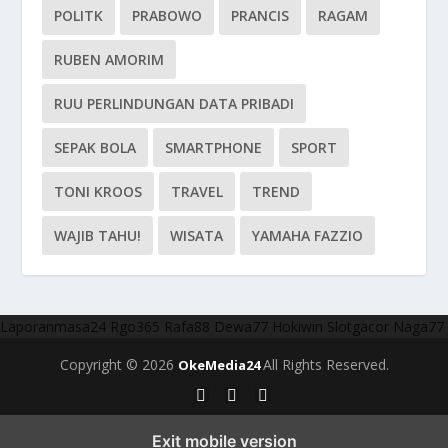
POLITK
PRABOWO
PRANCIS
RAGAM
RUBEN AMORIM
RUU PERLINDUNGAN DATA PRIBADI
SEPAK BOLA
SMARTPHONE
SPORT
TONI KROOS
TRAVEL
TREND
WAJIB TAHU!
WISATA
YAMAHA FAZZIO
Laporanmasa24
Rgo365
Rafa88
Dewa77
Hokiwin
Slotgacor
Naga77
Copyright © 2026
All Rights Reserved.
OkeMedia24
Exit mobile version