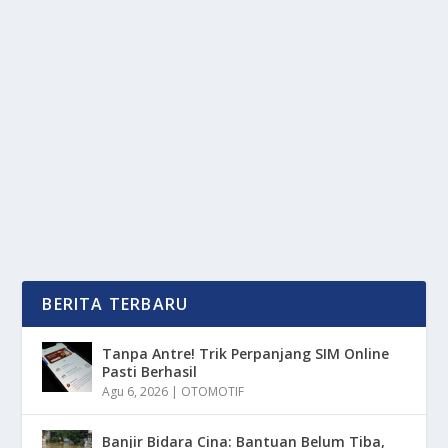
LEBIH CEPAT DARI CHARGING: INILAH
KEUNGGULAN MOBIL HIDROGEN
oleh
OkeMedia 24
|
Sep 1, 2025
|
OTOMOTIF
|
0
|
Mobil Hidrogen kini muncul sebagai alternatif
menjanjikan, alternatif tersebut adalah untuk...
BACA SELENGKAPNYA
BERITA TERBARU
Tanpa Antre! Trik Perpanjang SIM Online
Pasti Berhasil
Agu 6, 2026
|
OTOMOTIF
Banjir Bidara Cina: Bantuan Belum Tiba,