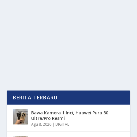
SENTUHAN HIJAU CIAMIK: TANAMAN
YANG BIKIN BETAH NGOPI
oleh
mimin1 penulis
|
Mei 12, 2026
|
RAGAM
|
0
|
Sentuhan Hijau Ciamik: Tanaman Yang Bikin Betah
Ngopi Dengan Berbagai Jenis Yang Wajib Kalian...
BACA SELENGKAPNYA
BERITA TERBARU
Bawa Kamera 1 Inci, Huawei Pura 80
Ultra/Pro Resmi
Agu 8, 2026
|
DIGITAL