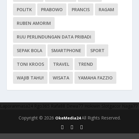
POLITK
PRABOWO
PRANCIS
RAGAM
RUBEN AMORIM
RUU PERLINDUNGAN DATA PRIBADI
SEPAK BOLA
SMARTPHONE
SPORT
TONI KROOS
TRAVEL
TREND
WAJIB TAHU!
WISATA
YAMAHA FAZZIO
Laporanmasa24
Rgo365
Rafa88
Dewa77
Hokiwin
Slotgacor
Naga77
Copyright © 2026
All Rights Reserved.
OkeMedia24