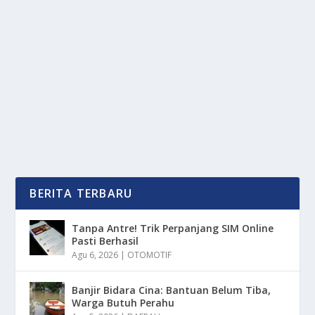
JEJAK KARIER RUDY HARTONO SANG
LEGENDA ALL ENGLAND
oleh
mimin1 penulis
|
Mar 3, 2026
|
SPORT
|
0
|
Jejak Karier Rudy Hartono Sang Legenda All England
Yang Mendunia Dengan Berbagai Performa...
BACA SELENGKAPNYA
BERITA TERBARU
Tanpa Antre! Trik Perpanjang SIM Online
Pasti Berhasil
Agu 6, 2026
|
OTOMOTIF
Banjir Bidara Cina: Bantuan Belum Tiba,
Warga Butuh Perahu