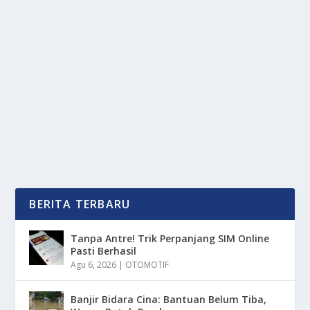
REKOR BARU! KHABY LAME JADI “RAJA
CUAN” DI DUNIA KREATOR
oleh
mimin1 penulis
|
Jan 28, 2026
|
DIGITAL
|
0
|
Rekor Baru! Khaby Lame Jadi “Raja Cuan” Di Dunia
Kreator Tepatnya Di Platform TikTok...
BACA SELENGKAPNYA
BERITA TERBARU
Tanpa Antre! Trik Perpanjang SIM Online
Pasti Berhasil
Agu 6, 2026
|
OTOMOTIF
Banjir Bidara Cina: Bantuan Belum Tiba,