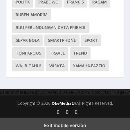
POLITK
PRABOWO
PRANCIS
RAGAM
RUBEN AMORIM
RUU PERLINDUNGAN DATA PRIBADI
SEPAK BOLA
SMARTPHONE
SPORT
TONI KROOS
TRAVEL
TREND
WAJIB TAHU!
WISATA
YAMAHA FAZZIO
Laporanmasa24
Rgo365
Rafa88
Dewa77
Hokiwin
Slotgacor
Naga77
Copyright © 2026
All Rights Reserved.
OkeMedia24
Exit mobile version