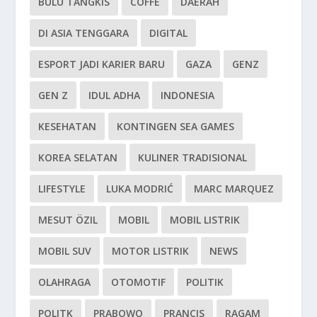
BULU TANGKIS
COFFE
DAERAH
DI ASIA TENGGARA
DIGITAL
ESPORT JADI KARIER BARU
GAZA
GENZ
GEN Z
IDUL ADHA
INDONESIA
KESEHATAN
KONTINGEN SEA GAMES
KOREA SELATAN
KULINER TRADISIONAL
LIFESTYLE
LUKA MODRIĆ
MARC MARQUEZ
MESUT ÖZIL
MOBIL
MOBIL LISTRIK
MOBIL SUV
MOTOR LISTRIK
NEWS
OLAHRAGA
OTOMOTIF
POLITIK
POLITK
PRABOWO
PRANCIS
RAGAM