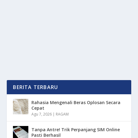
CUCU PERTAMA, ARASH OMARA
oleh
OkeMedia 24
|
Okt 6, 2025
|
NEWS
|
0
|
Merawat Cucu Pertama saat ini membawa
kebahagiaan yang tak terlukiskan bagi penyanyi
senior, Reza...
BACA SELENGKAPNYA
BERITA TERBARU
Rahasia Mengenali Beras Oplosan Secara
Cepat
Agu 7, 2026
|
RAGAM
Tanpa Antre! Trik Perpanjang SIM Online
Pasti Berhasil