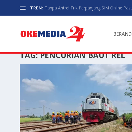
TREN:
Tanpa Antre! Trik Perpanjang SIM Online Pasti
BERAND
TAG:
PENCURIAN BAUT REL