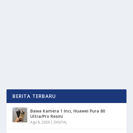
REFORMASI PENDIDIKAN TINGGI DORONG
MOBILITAS SOSIAL & EKONOMI
oleh
OkeMedia 24
|
Agu 13, 2025
|
NEWS
|
0
|
Pendidikan Tinggi menjadi pilar utama dalam
pembangunan sumber daya manusia, reformasi di
sektor...
BACA SELENGKAPNYA
BERITA TERBARU
Bawa Kamera 1 Inci, Huawei Pura 80
Ultra/Pro Resmi
Agu 8, 2026
|
DIGITAL