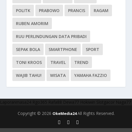
POLITK
PRABOWO
PRANCIS
RAGAM
RUBEN AMORIM
RUU PERLINDUNGAN DATA PRIBADI
SEPAK BOLA
SMARTPHONE
SPORT
TONI KROOS
TRAVEL
TREND
WAJIB TAHU!
WISATA
YAMAHA FAZZIO
Laporanmasa24
Rgo365
Rafa88
Dewa77
Hokiwin
Slotgacor
Naga77
Copyright © 2026
All Rights Reserved.
OkeMedia24