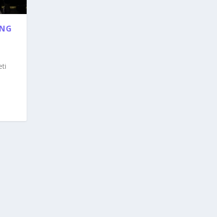
ING
ti