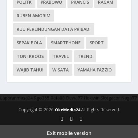
POLITK
PRABOWO
PRANCIS
RAGAM
RUBEN AMORIM
RUU PERLINDUNGAN DATA PRIBADI
SEPAK BOLA
SMARTPHONE
SPORT
TONI KROOS
TRAVEL
TREND
WAJIB TAHU!
WISATA
YAMAHA FAZZIO
Laporanmasa24
Rgo365
Rafa88
Dewa77
Hokiwin
Slotgacor
Naga77
Copyright © 2026
All Rights Reserved.
OkeMedia24
Exit mobile version