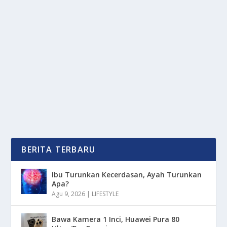
APPLE UNJUK GIGI! CEK 3 FITUR SANGAR
DI MACBOOK PRO M5 MAX
oleh
mimin1 penulis
|
Mar 14, 2026
|
DIGITAL
|
0
|
Apple Unjuk Gigi! Cek 3 Fitur Sangar Di MacBook Pro
M5 Max Yang Di Klaim Lebih Ngebut Dari Seri...
BACA SELENGKAPNYA
BERITA TERBARU
Ibu Turunkan Kecerdasan, Ayah Turunkan
Apa?
Agu 9, 2026
|
LIFESTYLE
Bawa Kamera 1 Inci, Huawei Pura 80