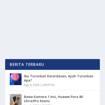
BURSA MAU TUTUP, ARSENAL MASIH CARI
PENGGANTI MIKEL MERINO
oleh
mimin1 penulis
|
Feb 2, 2026
|
BOLA
|
0
|
Bursa Mau Tutup, Arsenal Masih Cari Pengganti Mikel
Merino Jelang Berakhirnya Jendela Transfer...
BACA SELENGKAPNYA
BERITA TERBARU
Ibu Turunkan Kecerdasan, Ayah Turunkan
Apa?
Agu 9, 2026
|
LIFESTYLE
Bawa Kamera 1 Inci, Huawei Pura 80
Ultra/Pro Resmi