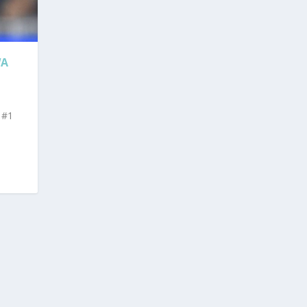
WA
 #1