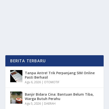
TAK PERNAH PUDAR
oleh
OkeMedia 24
|
Okt 5, 2025
|
RAGAM
|
0
|
Lapis Legit, mahakarya kuliner tradisional yang
menjadi primadona di setiap perayaan, kue...
BACA SELENGKAPNYA
BERITA TERBARU
Tanpa Antre! Trik Perpanjang SIM Online
Pasti Berhasil
Agu 6, 2026
|
OTOMOTIF
Banjir Bidara Cina: Bantuan Belum Tiba,
Warga Butuh Perahu
Agu 5, 2026
|
DAERAH